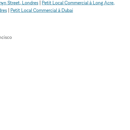
myn Street, Londres
|
Petit Local Commercial à Long Acre,
dres
|
Petit Local Commercial à Dubai
ncisco
A PROPOS DE
JURIDIQUE
A propos de nous
Politique de
Blog
confidentialité
Contactez nous
Conditions
FAQ
d'utilisation
Pour les marques
Politique en matière