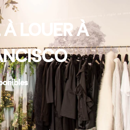
 À LOUER À
ANCISCO
ponibles