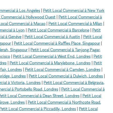
ommercial à Los Angeles
|
Petit Local Commercial à New York
l Commercial à Hollywood Ouest
|
Petit Local Commercial à
 Local Commercial à Macao
|
Petit Local Commercial à Milan
|
mercial à Lyon
|
Petit Local Commercial à Barcelone
|
Petit
ial à Genève
|
Petit Local Commercial à Austin
|
Petit Local
ngapour
|
Petit Local Commercial à Raffles Place, Singapour
|
Merah, Singapour
|
Petit Local Commercial à Tanjong Pagar,
ncisco
|
Petit Local Commercial à West End, Londres
|
Petit
dres
|
Petit Local Commercial à Marylebone, Londres
|
Petit
fair, Londres
|
Petit Local Commercial à Camden, Londres
|
bridge, Londres
|
Petit Local Commercial à Dulwich, Londres
|
ial à Victoria, Londres
|
Petit Local Commercial à Belgravia,
ercial à Portobello Road, Londres
|
Petit Local Commercial à
Petit Local Commercial à Dean Street, Londres
|
Petit Local
Grove, Londres
|
Petit Local Commercial à Northcote Road,
Petit Local Commercial à Piccadilly, Londres
|
Petit Local