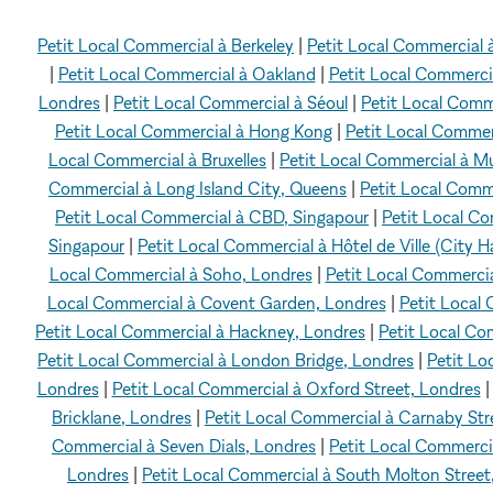
Petit Local Commercial à Berkeley
|
Petit Local Commercial 
|
Petit Local Commercial à Oakland
|
Petit Local Commerci
Londres
|
Petit Local Commercial à Séoul
|
Petit Local Comm
Petit Local Commercial à Hong Kong
|
Petit Local Commerc
Local Commercial à Bruxelles
|
Petit Local Commercial à M
Commercial à Long Island City, Queens
|
Petit Local Comm
Petit Local Commercial à CBD, Singapour
|
Petit Local Co
Singapour
|
Petit Local Commercial à Hôtel de Ville (City Ha
Local Commercial à Soho, Londres
|
Petit Local Commercia
Local Commercial à Covent Garden, Londres
|
Petit Local
Petit Local Commercial à Hackney, Londres
|
Petit Local Co
Petit Local Commercial à London Bridge, Londres
|
Petit Lo
Londres
|
Petit Local Commercial à Oxford Street, Londres
Bricklane, Londres
|
Petit Local Commercial à Carnaby Str
Commercial à Seven Dials, Londres
|
Petit Local Commercia
Londres
|
Petit Local Commercial à South Molton Street