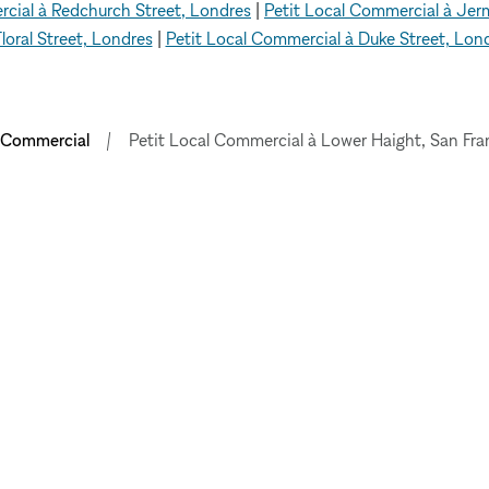
rcial à Redchurch Street, Londres
|
Petit Local Commercial à Jer
loral Street, Londres
|
Petit Local Commercial à Duke Street, Lon
l Commercial
Petit Local Commercial à Lower Haight, San Fra
EXPLORER LES
ESPACES
LEUR
Paris
E
Berlin
Stockholm
Londres