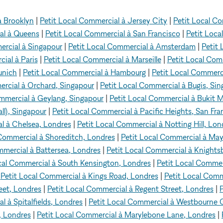
à Brooklyn
|
Petit Local Commercial à Jersey City
|
Petit Local C
al à Queens
|
Petit Local Commercial à San Francisco
|
Petit Loca
ercial à Singapour
|
Petit Local Commercial à Amsterdam
|
Petit
ial à Paris
|
Petit Local Commercial à Marseille
|
Petit Local Com
unich
|
Petit Local Commercial à Hambourg
|
Petit Local Commerc
ercial à Orchard, Singapour
|
Petit Local Commercial à Bugis, Si
mmercial à Geylang, Singapour
|
Petit Local Commercial à Bukit 
ll), Singapour
|
Petit Local Commercial à Pacific Heights, San Fra
l à Chelsea, Londres
|
Petit Local Commercial à Notting Hill, Lon
 Commercial à Shoreditch, Londres
|
Petit Local Commercial à May
mmercial à Battersea, Londres
|
Petit Local Commercial à Knights
cal Commercial à South Kensington, Londres
|
Petit Local Commerc
|
Petit Local Commercial à Kings Road, Londres
|
Petit Local Comm
eet, Londres
|
Petit Local Commercial à Regent Street, Londres
|
l à Spitalfields, Londres
|
Petit Local Commercial à Westbourne 
, Londres
|
Petit Local Commercial à Marylebone Lane, Londres
|