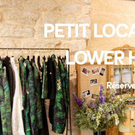
PETIT LOC
LOWER 
Réserve