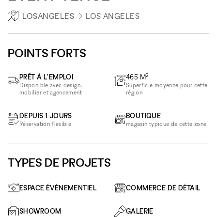
LOSANGELES
LOS ANGELES
POINTS FORTS
2
PRÊT À L'EMPLOI
465
M
Disponible avec design,
Superficie moyenne pour cette
mobilier et agencement
région
DEPUIS 1 JOURS
BOUTIQUE
Réservation flexible
magasin typique de cette zone
TYPES DE PROJETS
ESPACE ÉVÉNEMENTIEL
COMMERCE DE DÉTAIL
SHOWROOM
GALERIE