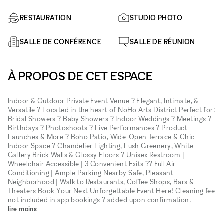
RESTAURATION
STUDIO PHOTO
SALLE DE CONFÉRENCE
SALLE DE RÉUNION
À PROPOS DE CET ESPACE
Indoor & Outdoor Private Event Venue ? Elegant, Intimate, &
Versatile ? Located in the heart of NoHo Arts District Perfect for:
Bridal Showers ? Baby Showers ? Indoor Weddings ? Meetings ?
Birthdays ? Photoshoots ? Live Performances ? Product
Launches & More ? Boho Patio, Wide-Open Terrace & Chic
Indoor Space ? Chandelier Lighting, Lush Greenery, White
Gallery Brick Walls & Glossy Floors ? Unisex Restroom |
Wheelchair Accessible | 3 Convenient Exits ?? Full Air
Conditioning | Ample Parking Nearby Safe, Pleasant
Neighborhood | Walk to Restaurants, Coffee Shops, Bars &
Theaters Book Your Next Unforgettable Event Here! Cleaning fee
not included in app bookings ? added upon confirmation.
lire moins