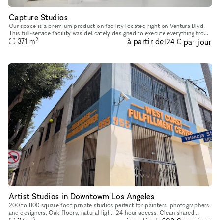
Capture Studios
Our space is a premium production facility located right on Ventura Blvd.
This full-service facility was delicately designed to execute everything from
2
à partir de
par jour
photoshoots and video shoots for film & televis
371
m
124 €
Artist Studios in Downtowm Los Angeles
200 to 800 square foot private studios perfect for painters, photographers
and designers. Oak floors, natural light. 24 hour access. Clean shared
2
kitchen and bathrooms. Manager on site. Shared proje