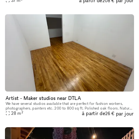
à partir de
par jour
37
m
208 €
Artist - Maker studios near DTLA
We have several studios available that are perfect for fashion workers,
photographers, painters etc. 200 to 800 sq ft. Polished oak floors. Natural
2
à partir de
par jour
28
light. Safe, secure building with manager on s
m
26 €