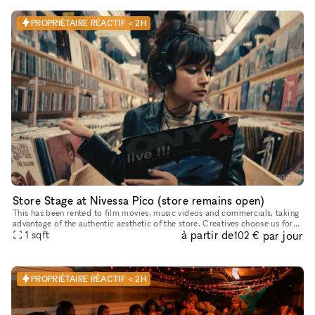
PROPRIÉTAIRE RÉACTIF < 2H
Store Stage at Nivessa Pico (store remains open)
This has been rented to film movies, music videos and commercials, taking
advantage of the authentic aesthetic of the store. Creatives choose us for
à partir de
par jour
its retro atmosphere and inspiring environment, pe
1
sqft
102 €
PROPRIÉTAIRE RÉACTIF < 2H