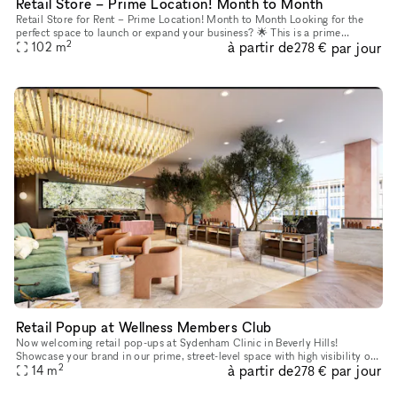
Retail Store – Prime Location! Month to Month
Retail Store for Rent – Prime Location! Month to Month Looking for the
perfect space to launch or expand your business? 🌟 This is a prime
2
à partir de
par jour
opportunity to establish your business in one of LA’s most
102
m
278 €
Retail Popup at Wellness Members Club
Now welcoming retail pop-ups at Sydenham Clinic in Beverly Hills!
Showcase your brand in our prime, street-level space with high visibility on
2
à partir de
par jour
Bedford Drive and Wilshire Blvd. Enjoy flexible 3, 6, or
14
m
278 €