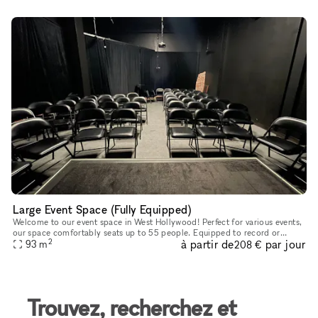
Large Event Space (Fully Equipped)
Welcome to our event space in West Hollywood! Perfect for various events,
our space comfortably seats up to 55 people. Equipped to record or
2
à partir de
par jour
broadcast your event, we provide up to four microphones, a
93
m
208 €
Trouvez, recherchez et