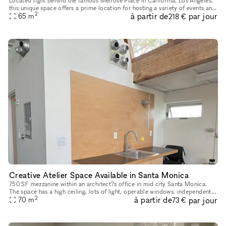
Located right behind the famous Melrose Place in California, Los Angeles,
this unique space offers a prime location for hosting a variety of events and
2
à partir de
par jour
65
m
pop-up shops. With a chic interior boasting a
218 €
Creative Atelier Space Available in Santa Monica
750 SF mezzanine within an architect?s office in mid city Santa Monica.
The space has a high ceiling, lots of light, operable windows, independent
2
à partir de
par jour
AC, and its own kitchenette with mini-fridge and sin
70
m
73 €