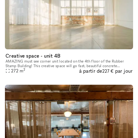
Creative space - unit 4B
AMAZING must see corner unit located on the 4th floor of the Rubber
Stamp Building! This creative space will go fast, beautiful concrete
2
à partir de
par jour
polished floors, perfect natural lighting, suitable for all b
272
m
227 €