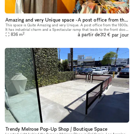
Amazing and very Unique space -A post office from the 1800s
This space is Quite Amazing and very Unique. A post office from the 1800s.
It has industrial charm and a Spectacular ramp that leads to the front door
2
à partir de
par jour
836
m
of the space. It's a Stunning Place.
312 €
Trendy Melrose Pop-Up Shop / Boutique Space