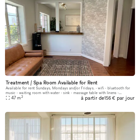
Treatment / Spa Room Available for Rent
Available for rent Sundays, Mondays and/or Fridays. - wifi - bluetooth for
music - waiting room with water - sink - massage table with linens -
2
à partir de
par jour
aromatherapy - plenty of metered parking in front of b
47
m
156 €