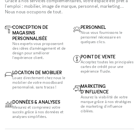
Grâce à nos services complémentaires, votre espace est prêt à
l'emploi : mobilier, image de marque, personnel, marketing...
Nous nous occupons de tout.
CONCEPTION DE
PERSONNEL
MAGASINS
Nous vous fournissons le
personnel nécessaire en
PERSONNALISÉE
quelques clics.
Nos experts vous proposeront
des idées d'aménagement et de
design pour améliorer
POINT DE VENTE
l'expérience client.
Acceptez toutes les principales
cartes de crédit pour une
expérience fluide.
LOCATION DE MOBILIER
Louez directement chez nous le
mobilier de votre moodboard
MARKETING
personnalisé, sans tracas !
D'INFLUENCE
Assurez la visibilité de votre
DONNÉES & ANALYSES
marque grâce à nos stratégies
de marketing d'influence
Mesurez et comprenez votre
ciblées.
succès grâce à nos données et
analyses simplifiées.