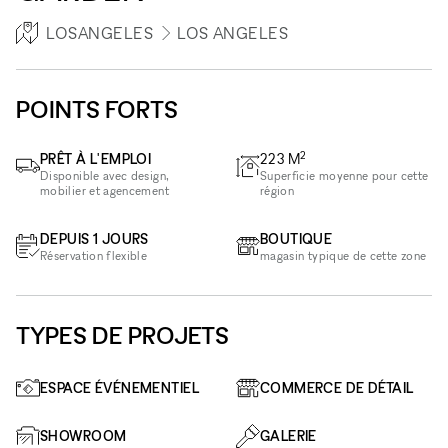
LOSANGELES
LOS ANGELES
POINTS FORTS
2
PRÊT À L'EMPLOI
223
M
Disponible avec design,
Superficie moyenne pour cette
mobilier et agencement
région
DEPUIS 1 JOURS
BOUTIQUE
Réservation flexible
magasin typique de cette zone
TYPES DE PROJETS
ESPACE ÉVÉNEMENTIEL
COMMERCE DE DÉTAIL
SHOWROOM
GALERIE