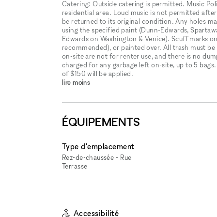
Catering: Outside catering is permitted. Music Poli
residential area. Loud music is not permitted af
be returned to its original condition. Any holes ma
using the specified paint (Dunn-Edwards, Spartawal
Edwards on Washington & Venice). Scuff marks on
recommended), or painted over. All trash must be
on-site are not for renter use, and there is no dump
charged for any garbage left on-site, up to 5 bags
of $150 will be applied.
lire moins
ÉQUIPEMENTS
Type d'emplacement
Rez-de-chaussée - Rue
Terrasse
Accessibilité