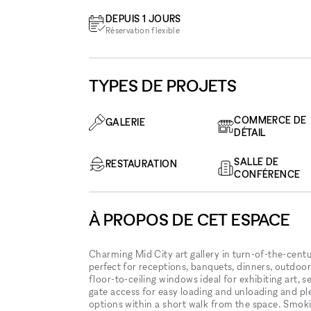
DEPUIS 1 JOURS
Réservation flexible
TYPES DE PROJETS
COMMERCE DE
GALERIE
DÉTAIL
SALLE DE
RESTAURATION
CONFÉRENCE
À PROPOS DE CET ESPACE
Charming Mid City art gallery in turn-of-the-centur
perfect for receptions, banquets, dinners, outdoor 
floor-to-ceiling windows ideal for exhibiting art, se
gate access for easy loading and unloading and ple
options within a short walk from the space. Smokin