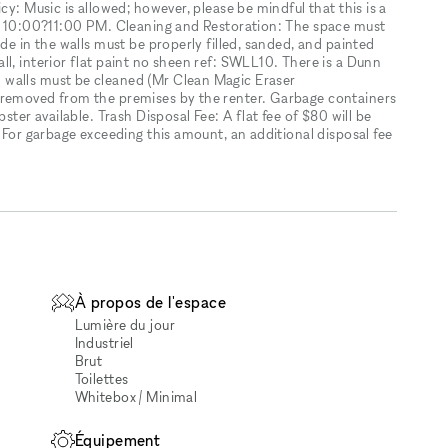
cy: Music is allowed; however, please be mindful that this is a
ter 10:00?11:00 PM. Cleaning and Restoration: The space must
de in the walls must be properly filled, sanded, and painted
l, interior flat paint no sheen ref: SWLL10. There is a Dunn
 walls must be cleaned (Mr Clean Magic Eraser
 removed from the premises by the renter. Garbage containers
ster available. Trash Disposal Fee: A flat fee of $80 will be
. For garbage exceeding this amount, an additional disposal fee
À propos de l'espace
Lumière du jour
Industriel
Brut
Toilettes
Whitebox / Minimal
Équipement