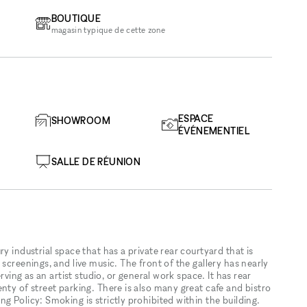
BOUTIQUE
magasin typique de cette zone
ESPACE
SHOWROOM
ÉVÉNEMENTIEL
SALLE DE RÉUNION
y industrial space that has a private rear courtyard that is
screenings, and live music. The front of the gallery has nearly
rving as an artist studio, or general work space. It has rear
nty of street parking. There is also many great cafe and bistro
g Policy: Smoking is strictly prohibited within the building.