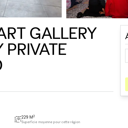
ART GALLERY
 PRIVATE
D
2
229
M
Superficie moyenne pour cette région