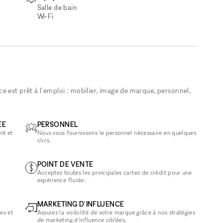
Salle de bain
Wi‑Fi
 est prêt à l'emploi : mobilier, image de marque, personnel,
ÉE
PERSONNEL
nt et
Nous vous fournissons le personnel nécessaire en quelques
clics.
POINT DE VENTE
Acceptez toutes les principales cartes de crédit pour une
expérience fluide.
MARKETING D'INFLUENCE
es et
Assurez la visibilité de votre marque grâce à nos stratégies
de marketing d'influence ciblées.