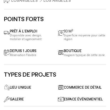
LOSANGELES
LOS ANGELES
POINTS FORTS
2
PRÊT À L'EMPLOI
93
M
Disponible avec design,
Superficie moyenne pour cette
mobilier et agencement
région
DEPUIS 1 JOURS
BOUTIQUE
Réservation flexible
magasin typique de cette zone
TYPES DE PROJETS
LIEU UNIQUE
COMMERCE DE DÉTAIL
GALERIE
ESPACE ÉVÉNEMENTIEL