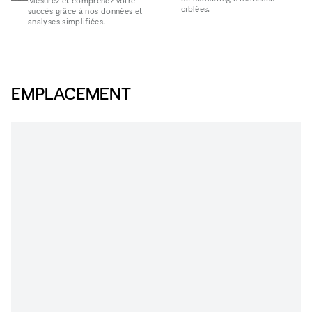
Mesurez et comprenez votre
ciblées.
succès grâce à nos données et
analyses simplifiées.
EMPLACEMENT