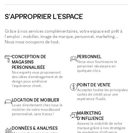
S'APPROPRIER L'ESPACE
Grâce à nos services complémentaires, votre espace est prêt à
l'emploi : mobilier, image de marque, personnel, marketing...
Nous nous occupons de tout.
CONCEPTION DE
PERSONNEL
MAGASINS
Nous vous fournissons le
personnel nécessaire en
PERSONNALISÉE
quelques clics.
Nos experts vous proposeront
des idées d'aménagement et de
design pour améliorer
POINT DE VENTE
l'expérience client.
Acceptez toutes les principales
cartes de crédit pour une
expérience fluide.
LOCATION DE MOBILIER
Louez directement chez nous le
mobilier de votre moodboard
MARKETING
personnalisé, sans tracas !
D'INFLUENCE
Assurez la visibilité de votre
DONNÉES & ANALYSES
marque grâce à nos stratégies
de marketing d'influence