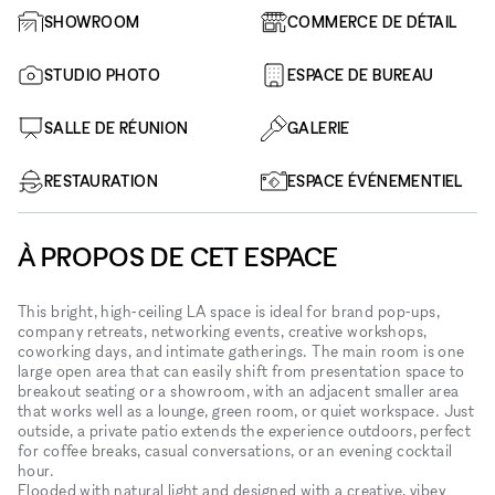
SHOWROOM
COMMERCE DE DÉTAIL
STUDIO PHOTO
ESPACE DE BUREAU
SALLE DE RÉUNION
GALERIE
RESTAURATION
ESPACE ÉVÉNEMENTIEL
À PROPOS DE CET ESPACE
This bright, high‑ceiling LA space is ideal for brand pop‑ups,
company retreats, networking events, creative workshops,
coworking days, and intimate gatherings. The main room is one
large open area that can easily shift from presentation space to
breakout seating or a showroom, with an adjacent smaller area
that works well as a lounge, green room, or quiet workspace. Just
outside, a private patio extends the experience outdoors, perfect
for coffee breaks, casual conversations, or an evening cocktail
hour.
Flooded with natural light and designed with a creative, vibey