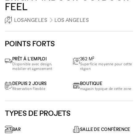
FEEL
LOSANGELES
LOS ANGELES
POINTS FORTS
2
PRÊT À L'EMPLOI
362
M
Disponible avec design,
Superficie moyenne pour cette
mobilier et agencement
région
DEPUIS 2 JOURS
BOUTIQUE
Réservation flexible
magasin typique de cette zone
TYPES DE PROJETS
BAR
SALLE DE CONFÉRENCE