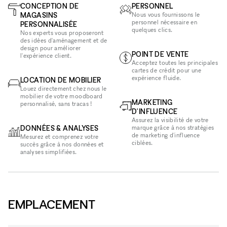
CONCEPTION DE
PERSONNEL
MAGASINS
Nous vous fournissons le
personnel nécessaire en
PERSONNALISÉE
quelques clics.
Nos experts vous proposeront
des idées d'aménagement et de
design pour améliorer
POINT DE VENTE
l'expérience client.
Acceptez toutes les principales
cartes de crédit pour une
expérience fluide.
LOCATION DE MOBILIER
Louez directement chez nous le
mobilier de votre moodboard
MARKETING
personnalisé, sans tracas !
D'INFLUENCE
Assurez la visibilité de votre
DONNÉES & ANALYSES
marque grâce à nos stratégies
de marketing d'influence
Mesurez et comprenez votre
ciblées.
succès grâce à nos données et
analyses simplifiées.
EMPLACEMENT