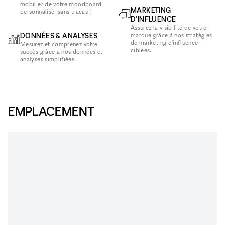
mobilier de votre moodboard
MARKETING
personnalisé, sans tracas !
D'INFLUENCE
Assurez la visibilité de votre
DONNÉES & ANALYSES
marque grâce à nos stratégies
de marketing d'influence
Mesurez et comprenez votre
ciblées.
succès grâce à nos données et
analyses simplifiées.
EMPLACEMENT