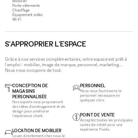
Mobilier
Porte-vêtements
Chauffage
Équipement vidéo
Wi‑Fi
S'APPROPRIER L'ESPACE
Grâce à nos services complémentaires, votre espace est prêt à
l'emploi : mobilier, image de marque, personnel, marketing...
Nous nous occupons de tout.
CONCEPTION DE
PERSONNEL
MAGASINS
Nous vous fournissons le
personnel nécessaire en
PERSONNALISÉE
quelques clics.
Nos experts vous proposeront
des idées d'aménagement et de
design pour améliorer
POINT DE VENTE
l'expérience client.
Acceptez toutes les principales
cartes de crédit pour une
expérience fluide.
LOCATION DE MOBILIER
Louez directement chez nous le