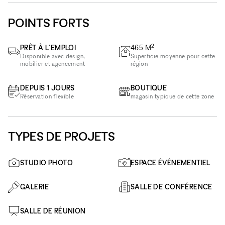
POINTS FORTS
2
PRÊT À L'EMPLOI
465
M
Disponible avec design,
Superficie moyenne pour cette
mobilier et agencement
région
DEPUIS 1 JOURS
BOUTIQUE
Réservation flexible
magasin typique de cette zone
TYPES DE PROJETS
STUDIO PHOTO
ESPACE ÉVÉNEMENTIEL
GALERIE
SALLE DE CONFÉRENCE
SALLE DE RÉUNION