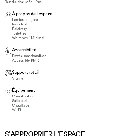
Rez-de-chaussée - Rue
À propos de l'espace
Lumière du jour
Industriel
Éclairage
Toilettes
Whitebox / Minimal
Accessibilité
Entrée marchandises
Accessible PMR
Support retail
Vitrine
Équipement
Climatisation
Salle de bain
Chauffage
Wi‑Fi
S'APPROPRIER L'ESPACE