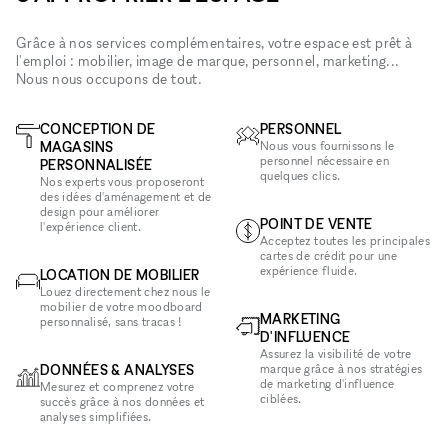
Grâce à nos services complémentaires, votre espace est prêt à
l'emploi : mobilier, image de marque, personnel, marketing...
Nous nous occupons de tout.
CONCEPTION DE
PERSONNEL
MAGASINS
Nous vous fournissons le
personnel nécessaire en
PERSONNALISÉE
quelques clics.
Nos experts vous proposeront
des idées d'aménagement et de
design pour améliorer
POINT DE VENTE
l'expérience client.
Acceptez toutes les principales
cartes de crédit pour une
expérience fluide.
LOCATION DE MOBILIER
Louez directement chez nous le
mobilier de votre moodboard
MARKETING
personnalisé, sans tracas !
D'INFLUENCE
Assurez la visibilité de votre
DONNÉES & ANALYSES
marque grâce à nos stratégies
de marketing d'influence
Mesurez et comprenez votre
ciblées.
succès grâce à nos données et
analyses simplifiées.