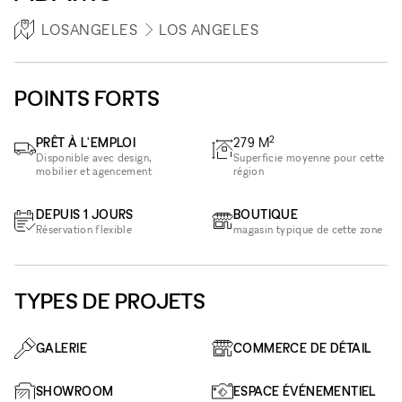
LOSANGELES
LOS ANGELES
POINTS FORTS
2
PRÊT À L'EMPLOI
279
M
Disponible avec design,
Superficie moyenne pour cette
mobilier et agencement
région
DEPUIS 1 JOURS
BOUTIQUE
Réservation flexible
magasin typique de cette zone
TYPES DE PROJETS
GALERIE
COMMERCE DE DÉTAIL
SHOWROOM
ESPACE ÉVÉNEMENTIEL