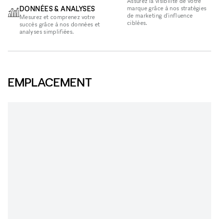
Assurez la visibilité de votre
DONNÉES & ANALYSES
marque grâce à nos stratégies
de marketing d'influence
Mesurez et comprenez votre
ciblées.
succès grâce à nos données et
analyses simplifiées.
EMPLACEMENT