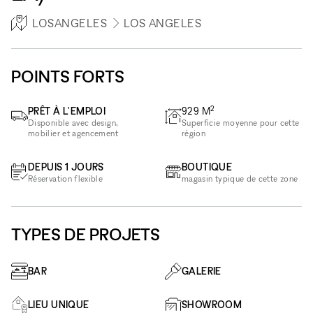
LOSANGELES
LOS ANGELES
POINTS FORTS
2
PRÊT À L'EMPLOI
929
M
Disponible avec design,
Superficie moyenne pour cette
mobilier et agencement
région
DEPUIS 1 JOURS
BOUTIQUE
Réservation flexible
magasin typique de cette zone
TYPES DE PROJETS
BAR
GALERIE
LIEU UNIQUE
SHOWROOM