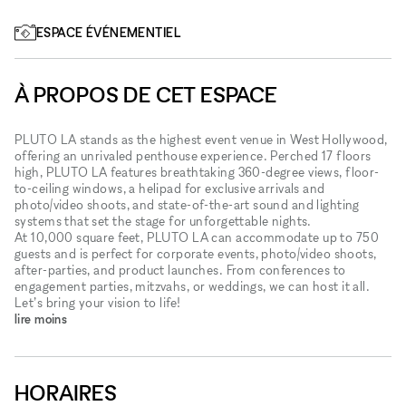
ESPACE ÉVÉNEMENTIEL
À PROPOS DE CET ESPACE
PLUTO LA stands as the highest event venue in West Hollywood,
offering an unrivaled penthouse experience. Perched 17 floors
high, PLUTO LA features breathtaking 360-degree views, floor-
to-ceiling windows, a helipad for exclusive arrivals and
photo/video shoots, and state-of-the-art sound and lighting
systems that set the stage for unforgettable nights.
At 10,000 square feet, PLUTO LA can accommodate up to 750
guests and is perfect for corporate events, photo/video shoots,
after-parties, and product launches. From conferences to
engagement parties, mitzvahs, or weddings, we can host it all.
Let’s bring your vision to life!
lire moins
HORAIRES