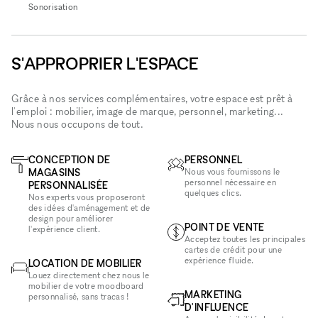
Sonorisation
S'APPROPRIER L'ESPACE
Grâce à nos services complémentaires, votre espace est prêt à
l'emploi : mobilier, image de marque, personnel, marketing...
Nous nous occupons de tout.
CONCEPTION DE
PERSONNEL
MAGASINS
Nous vous fournissons le
personnel nécessaire en
PERSONNALISÉE
quelques clics.
Nos experts vous proposeront
des idées d'aménagement et de
design pour améliorer
POINT DE VENTE
l'expérience client.
Acceptez toutes les principales
cartes de crédit pour une
expérience fluide.
LOCATION DE MOBILIER
Louez directement chez nous le
mobilier de votre moodboard
MARKETING
personnalisé, sans tracas !
D'INFLUENCE