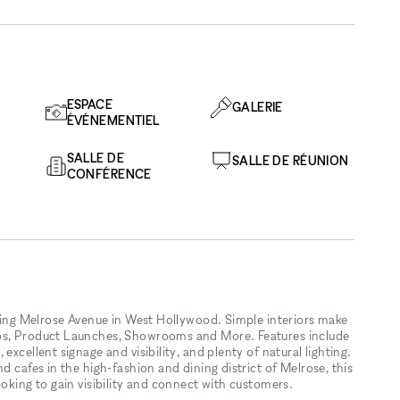
ESPACE
GALERIE
ÉVÉNEMENTIEL
SALLE DE
SALLE DE RÉUNION
CONFÉRENCE
tling Melrose Avenue in West Hollywood. Simple interiors make
ops, Product Launches, Showrooms and More. Features include
xcellent signage and visibility, and plenty of natural lighting.
d cafes in the high-fashion and dining district of Melrose, this
ooking to gain visibility and connect with customers.