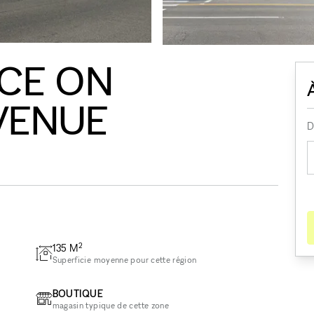
ACE ON
VENUE
D
2
135
M
Superficie moyenne pour cette région
BOUTIQUE
magasin typique de cette zone