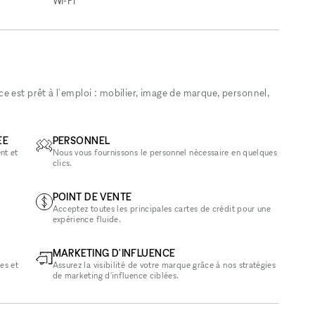
Wi‑Fi
 est prêt à l'emploi : mobilier, image de marque, personnel,
ÉE
PERSONNEL
nt et
Nous vous fournissons le personnel nécessaire en quelques
clics.
POINT DE VENTE
Acceptez toutes les principales cartes de crédit pour une
expérience fluide.
MARKETING D'INFLUENCE
es et
Assurez la visibilité de votre marque grâce à nos stratégies
de marketing d'influence ciblées.