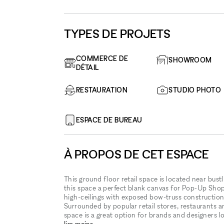
TYPES DE PROJETS
COMMERCE DE
SHOWROOM
DÉTAIL
RESTAURATION
STUDIO PHOTO
ESPACE DE BUREAU
À PROPOS DE CET ESPACE
This ground floor retail space is located near bus
this space a perfect blank canvas for Pop-Up Sh
high-ceilings with exposed bow-truss construction, e
Surrounded by popular retail stores, restaurants an
space is a great option for brands and designers l
lire moins