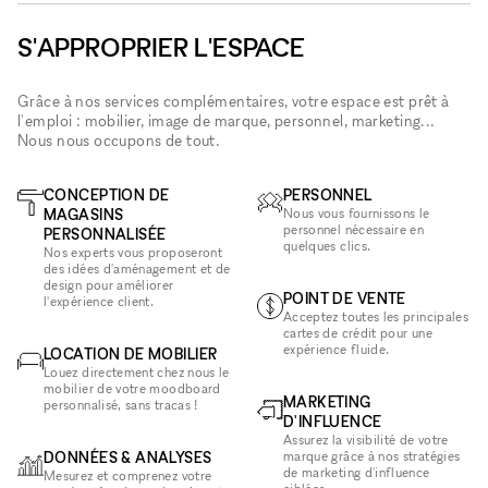
S'APPROPRIER L'ESPACE
Grâce à nos services complémentaires, votre espace est prêt à
l'emploi : mobilier, image de marque, personnel, marketing...
Nous nous occupons de tout.
CONCEPTION DE
PERSONNEL
MAGASINS
Nous vous fournissons le
personnel nécessaire en
PERSONNALISÉE
quelques clics.
Nos experts vous proposeront
des idées d'aménagement et de
design pour améliorer
POINT DE VENTE
l'expérience client.
Acceptez toutes les principales
cartes de crédit pour une
expérience fluide.
LOCATION DE MOBILIER
Louez directement chez nous le
mobilier de votre moodboard
MARKETING
personnalisé, sans tracas !
D'INFLUENCE
Assurez la visibilité de votre
DONNÉES & ANALYSES
marque grâce à nos stratégies
de marketing d'influence
Mesurez et comprenez votre