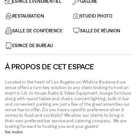
ESPACE ÉVÉNEMENTIEL
GALERIE
RESTAURATION
STUDIO PHOTO
SALLE DE CONFÉRENCE
SALLE DE RÉUNION
ESPACE DE BUREAU
À PROPOS DE CET ESPACE
Located in the heart of Los Angeles on Wilshire Boulevard our
venue offers a turn-key solution to any client looking to host an
event in LA. In-house Audio & Video Equipment, lounge furniture
along with round tables and chairs, concert lighting, built-in bar
and convenient parking are just a few of the great amenities our
venue has to offer. Do you have a specific preference when it
comes to food and cocktails? We allow our clients to bring in
their own preferred bar service and catering company. We are
looking forward to hosting you and your guests!
lire moins