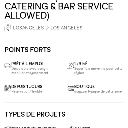
CATERING & BAR SERVICE
ALLOWED)
LOSANGELES
LOS ANGELES
POINTS FORTS
2
PRÊT À L'EMPLOI
279
M
Disponible avec design,
Superficie moyenne pour cette
mobilier et agencement
région
DEPUIS 1 JOURS
BOUTIQUE
Réservation flexible
magasin typique de cette zone
TYPES DE PROJETS