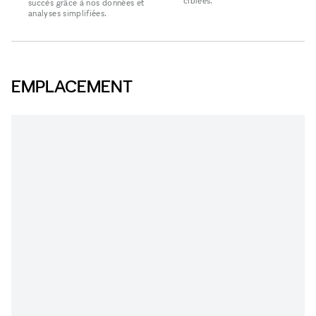
ciblées.
succès grâce à nos données et
analyses simplifiées.
EMPLACEMENT