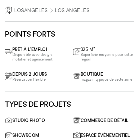
LOSANGELES
LOS ANGELES
POINTS FORTS
2
PRÊT À L'EMPLOI
325
M
Disponible avec design,
Superficie moyenne pour cette
mobilier et agencement
région
DEPUIS 2 JOURS
BOUTIQUE
Réservation flexible
magasin typique de cette zone
TYPES DE PROJETS
STUDIO PHOTO
COMMERCE DE DÉTAIL
SHOWROOM
ESPACE ÉVÉNEMENTIEL