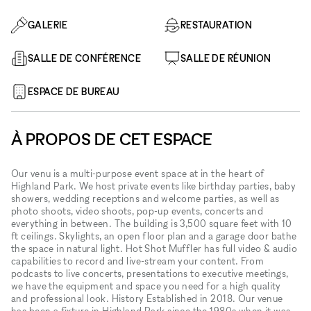
GALERIE
RESTAURATION
SALLE DE CONFÉRENCE
SALLE DE RÉUNION
ESPACE DE BUREAU
À PROPOS DE CET ESPACE
Our venu is a multi-purpose event space at in the heart of
Highland Park. We host private events like birthday parties, baby
showers, wedding receptions and welcome parties, as well as
photo shoots, video shoots, pop-up events, concerts and
everything in between. The building is 3,500 square feet with 10
ft ceilings. Skylights, an open floor plan and a garage door bathe
the space in natural light. Hot Shot Muffler has full video & audio
capabilities to record and live-stream your content. From
podcasts to live concerts, presentations to executive meetings,
we have the equipment and space you need for a high quality
and professional look. History Established in 2018. Our venue
has been a fixture in Highland Park since the 1980s when it was