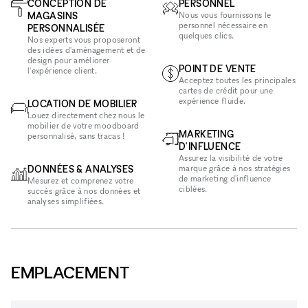
CONCEPTION DE
PERSONNEL
MAGASINS
Nous vous fournissons le
personnel nécessaire en
PERSONNALISÉE
quelques clics.
Nos experts vous proposeront
des idées d'aménagement et de
design pour améliorer
POINT DE VENTE
l'expérience client.
Acceptez toutes les principales
cartes de crédit pour une
expérience fluide.
LOCATION DE MOBILIER
Louez directement chez nous le
mobilier de votre moodboard
MARKETING
personnalisé, sans tracas !
D'INFLUENCE
Assurez la visibilité de votre
DONNÉES & ANALYSES
marque grâce à nos stratégies
de marketing d'influence
Mesurez et comprenez votre
ciblées.
succès grâce à nos données et
analyses simplifiées.
EMPLACEMENT