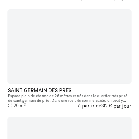
SAINT GERMAIN DES PRES
Espace plein de charme de 26 mètres carrés dans le quartier très prisé
de saint germain de prés. Dans une rue très commerçante, on peut y
2
à partir de
par jour
apercevoir le carré saint germain, idéal pour y accueillir sa
26
m
312 €