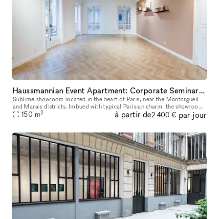
Haussmannian Event Apartment: Corporate Seminars, Conferences, Showrooms...
Sublime showroom located in the heart of Paris, near the Montorgueil
and Marais districts. Imbued with typical Parisian charm, the showroom
2
à partir de
par jour
offers an incomparable showcase. You can rent it to highlig
150
m
2 400 €