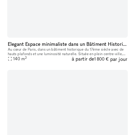
Elegant Espace minimaliste dans un Bâtiment Historique, Palais-Royal/ Louvre
Au cœur de Paris, dans un bâtiment historique du 17ème siècle avec de
hauts plafonds et une luminosité naturelle. Située en plein centre-ville,
2
à partir de
par jour
ce lieu est parfait pour des événements éphémères ou de
140
m
1 800 €