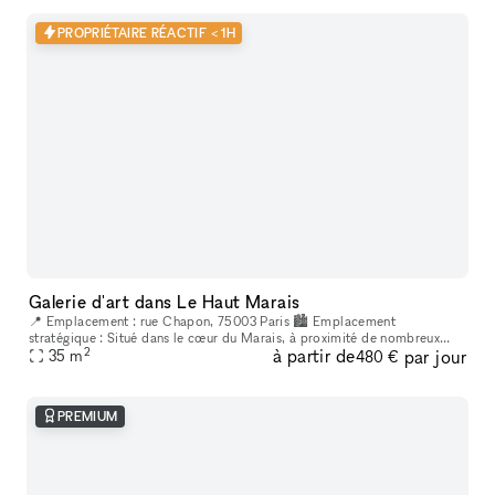
PROPRIÉTAIRE RÉACTIF < 1H
Galerie d'art dans Le Haut Marais
📍 Emplacement : rue Chapon, 75003 Paris 🏙 Emplacement
stratégique : Situé dans le cœur du Marais, à proximité de nombreux
2
à partir de
par jour
lieux culturels et artistiques. Un espace créatif indépendant, situé au
35
m
480 €
cœur
PREMIUM