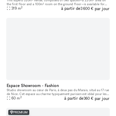
This superb 320m² venue, composed of two spaces—a 220m² area on
the first floor and a 100m² room on the ground floor—is available for
2
à partir de
par jour
short-term rental to host your Showrooms, Pop-Up Stores, Temporar
319
m
3 600 €
Espace Showroom - Fashion
Studio showroom au cœur de Paris, à deux pas du Marais, situé au 17 rue
de Nice. Cet espace au charme typiquement parisien est idéal pour les
2
à partir de
par jour
showrooms, présentations de collections, pop-ups et événe
60
m
360 €
PREMIUM