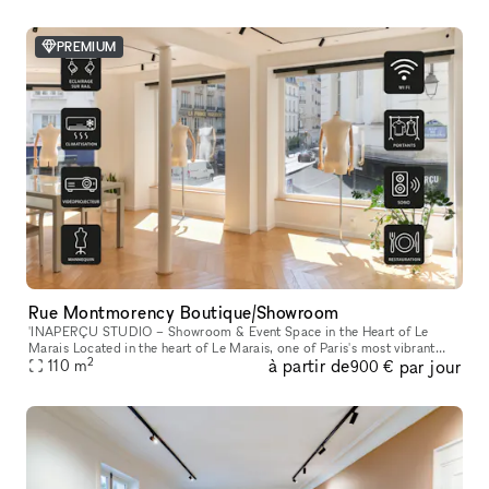
PREMIUM
Rue Montmorency Boutique/Showroom
'INAPERÇU STUDIO – Showroom & Event Space in the Heart of Le
Marais Located in the heart of Le Marais, one of Paris's most vibrant
2
à partir de
par jour
and sought-after neighborhoods, L'INAPERÇU STUDIO is a versatile ve
110
m
900 €