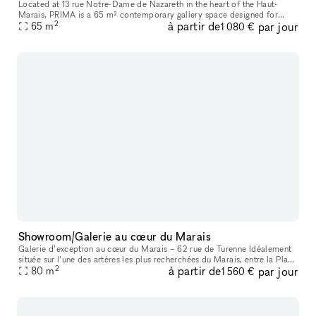
Located at 13 rue Notre-Dame de Nazareth in the heart of the Haut-
Marais, PRIMA is a 65 m² contemporary gallery space designed for
2
à partir de
par jour
exhibitions, pop-ups, showrooms, fashion presentations, castings, ev
65
m
1 080 €
Showroom/Galerie au cœur du Marais
Galerie d’exception au cœur du Marais – 62 rue de Turenne Idéalement
située sur l’une des artères les plus recherchées du Marais, entre la Place
2
à partir de
par jour
des Vosges et la rue de Bretagne, la galerie bénéficie
80
m
1 560 €