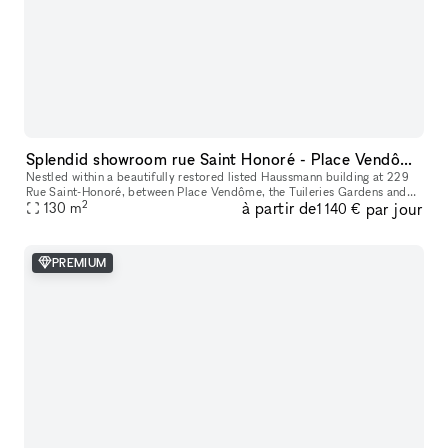
Splendid showroom rue Saint Honoré - Place Vendôme, in the heart of Paris fashion & culture district.
Nestled within a beautifully restored listed Haussmann building at 229
Rue Saint-Honoré, between Place Vendôme, the Tuileries Gardens and
2
à partir de
par jour
the Louvre, 229LAB offers one of Paris' most prestigious addr
130
m
1 140 €
PREMIUM