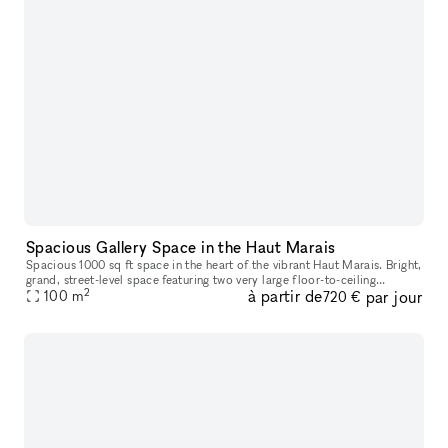
Spacious Gallery Space in the Haut Marais
Spacious 1000 sq ft space in the heart of the vibrant Haut Marais. Bright,
grand, street-level space featuring two very large floor-to-ceiling
2
à partir de
par jour
windows that open directly onto the street, offering str
100
m
720 €