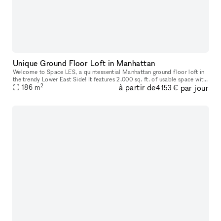
Unique Ground Floor Loft in Manhattan
Welcome to Space LES, a quintessential Manhattan ground floor loft in
the trendy Lower East Side! It features 2,000 sq. ft. of usable space with
2
à partir de
par jour
a comfortable capacity of 125 people, 11 ft ceiling, a
186
m
4 153 €