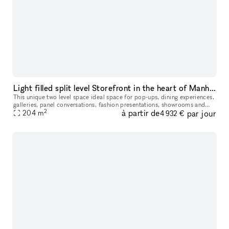
Light filled split level Storefront in the heart of Manhattan (with high ceilings and multiple rooms)
This unique two level space ideal space for pop-ups, dining experiences,
galleries, panel conversations, fashion presentations, showrooms and
2
à partir de
par jour
204
more. With a total ceiling height of 26' the two story s
m
4 932 €