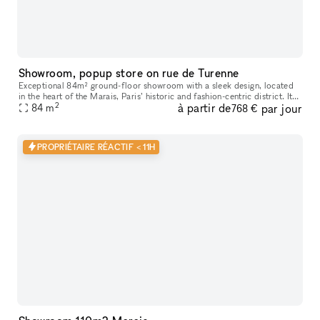
Showroom, popup store on rue de Turenne
Exceptional 84m² ground-floor showroom with a sleek design, located
in the heart of the Marais, Paris’ historic and fashion-centric district. Its
2
à partir de
par jour
prime location and flexible layout make it ideal for
84
m
768 €
PROPRIÉTAIRE RÉACTIF < 11H