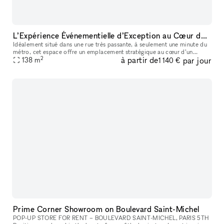
L’Expérience Événementielle d’Exception au Cœur de Bastille
Idéalement situé dans une rue très passante, à seulement une minute du
métro, cet espace offre un emplacement stratégique au cœur d’un
2
à partir de
par jour
138
m
quartier dynamique et recherché. La boutique de 90 m² bénéficie
1 140 €
Prime Corner Showroom on Boulevard Saint-Michel
POP-UP STORE FOR RENT – BOULEVARD SAINT-MICHEL, PARIS 5TH