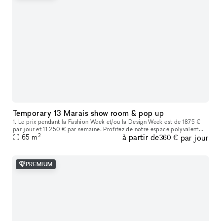
Temporary 13 Marais show room & pop up
1. Le prix pendant la Fashion Week et/ou la Design Week est de 1875 €
par jour et 11 250 € par semaine. Profitez de notre espace polyvalent
2
à partir de
par jour
idéal pour les showrooms de mode, les produits de luxe, les
65
m
360 €
PREMIUM