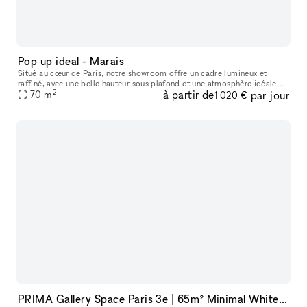
Pop up ideal - Marais
Situé au cœur de Paris, notre showroom offre un cadre lumineux et
raffiné, avec une belle hauteur sous plafond et une atmosphère idéale
2
à partir de
par jour
pour accueillir des marques, des collections et des événements
70
m
1 020 €
PRIMA Gallery Space Paris 3e | 65m² Minimal White Cube in Haut-Marais