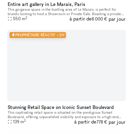
Entire art gallery in Le Marais, Paris
This gorgeous space in the bustling area of Le Marais, is perfect for
brands looking to host a Showroom or Private Sale. Boasting a private
2
à partir de
par jour
entrance that creates a well-lit ambiance. With a trendy m
550
m
6 000 €
PROPRIÉTAIRE RÉACTIF < 2H
Stunning Retail Space on Iconic Sunset Boulevard
This captivating retail space is situated on the prestigious Sunset
Boulevard, offering unparalleled visibility and exposure to a high-end
2
à partir de
par jour
139
m
clientele. Recently Renovated & Designed for Impact: Moder
778 €