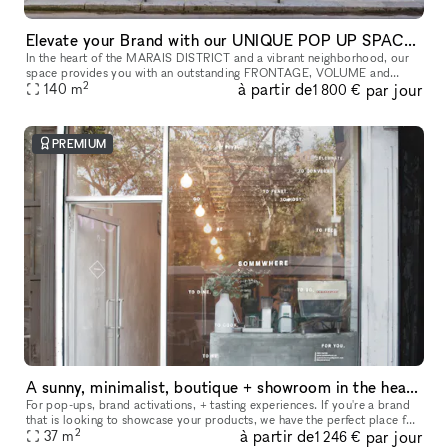
Elevate your Brand with our UNIQUE POP UP SPACE in PARIS Marais
In the heart of the MARAIS DISTRICT and a vibrant neighborhood, our
space provides you with an outstanding FRONTAGE, VOLUME and
2
à partir de
par jour
140
m
ARCHITECTURE. The location is very interesting as it is on a real sho
1 800 €
PREMIUM
A sunny, minimalist, boutique + showroom in the heart of the Lower East Side, Manhattan
For pop-ups, brand activations, + tasting experiences. If you're a brand
that is looking to showcase your products, we have the perfect place for
2
à partir de
par jour
you. Our sustainably designed 'pop up space' is ide
37
m
1 246 €