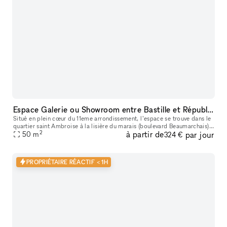
Espace Galerie ou Showroom entre Bastille et République
Situé en plein cœur du 11eme arrondissement, l’espace se trouve dans le
quartier saint Ambroise à la lisière du marais (boulevard Beaumarchais)
2
à partir de
par jour
et du quartier Rue saint Maur (espace des lumières et s
50
m
324 €
PROPRIÉTAIRE RÉACTIF < 1H