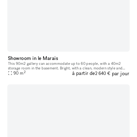
Showroom in le Marais
This 90m2 gallery can accommodate up to 60 people, with a 40m2
storage room in the basement. Bright, with a clean, modern style and
2
à partir de
par jour
ample hanging space, this gallery is ideal for art exhibitions, sh
90
m
2 640 €