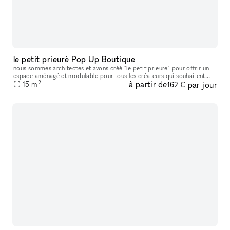
le petit prieuré Pop Up Boutique
nous sommes architectes et avons créé "le petit prieure" pour offrir un
espace aménagé et modulable pour tous les créateurs qui souhaitent
2
à partir de
par jour
présenter leur travaux ( designers, artistes, céramistes, ph
15
m
162 €