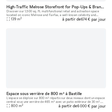
High-Traffic Melrose Storefront for Pop-Ups & Brand Activations
Discover our 1,500 sq. ft. multifunctional retail and activation space
located on iconic Melrose and Fairfax, a well-known celebrity and
2
à partir de
par jour
139
m
cultural hotspot in Los Angeles. Surrounded by luxury brands
674 €
Espace sous verrière de 800 m² à Bastille
L'espace se déploie sur 800 m² répartis sur deux niveaux dont un espace
central sous une verrière de 465 m² avec un patio extérieur de 30 m².
2
à partir de
par jour
Vous trouverez en pièce jointe une présentation détaillée
800
m
6 000 €