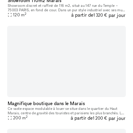
Showroom 110m2 Marais
Showroom discret et raffiné de 116 m2, situé au 147 rue du Temple –
75003 PARIS, en fond de cour. Dans un pur style industriel avec ses murs
2
à partir de
par jour
blancs et son sol en béton, il bénéficie d’une lumière du
120
m
1 320 €
Magnifique boutique dans le Marais
Ce vaste espace modulable à louer se situe dans le quartier du Haut
Marais, centre de gravité des touristes et parisiens les plus branchés. Les
2
à partir de
par jour
boutiques y sont pointues, les bars et restaurants, con
200
m
1 200 €