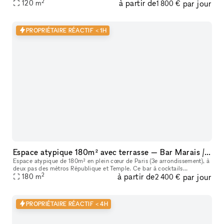
2
à partir de
par jour
120
m
1 800 €
PROPRIÉTAIRE RÉACTIF < 1H
Espace atypique 180m² avec terrasse — Bar Marais / République — Showroom, shooting, pop-up restaurant, défilé
Espace atypique de 180m² en plein cœur de Paris (3e arrondissement), à
deux pas des métros République et Temple. Ce bar à cocktails
2
à partir de
par jour
centenaire fondé en 1923 offre un cadre unique et scénographiable p
180
m
2 400 €
PROPRIÉTAIRE RÉACTIF < 4H