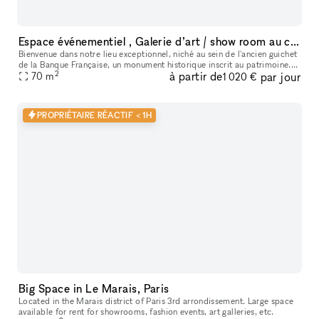
Espace événementiel , Galerie d’art / show room au cœur de Paris
Bienvenue dans notre lieu exceptionnel, niché au sein de l'ancien guichet
de la Banque Française, un monument historique inscrit au patrimoine.
2
à partir de
par jour
Cet espace polyvalent offre une variété d'options pour
70
m
1 020 €
PROPRIÉTAIRE RÉACTIF < 1H
Big Space in Le Marais, Paris
Located in the Marais district of Paris 3rd arrondissement. Large space
available for rent for showrooms, fashion events, art galleries, etc.