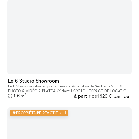
Le 6 Studio Showroom
Le 6 Studio se situe en plein cœur de Paris, dans le Sentier. - STUDIO
PHOTO & VIDÉO 2 PLATEAUX dont 1 CYCLO - ESPACE DE LOCATION
2
à partir de
par jour
POUR SHOWROOMS / EXPOSITIONS / CASTINGS
116
m
1 920 €
PROPRIÉTAIRE RÉACTIF < 1H