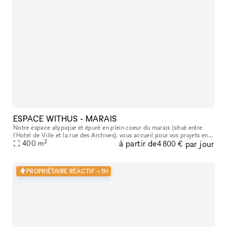
ESPACE WITHUS - MARAIS
Notre espace atypique et épuré en plein coeur du marais (situé entre
l'Hotel de Ville et la rue des Archives), vous accueil pour vos projets en
2
à partir de
par jour
tout genre : Shooting/tournage , défilé , showroom , pr
400
m
4 800 €
PROPRIÉTAIRE RÉACTIF < 1H