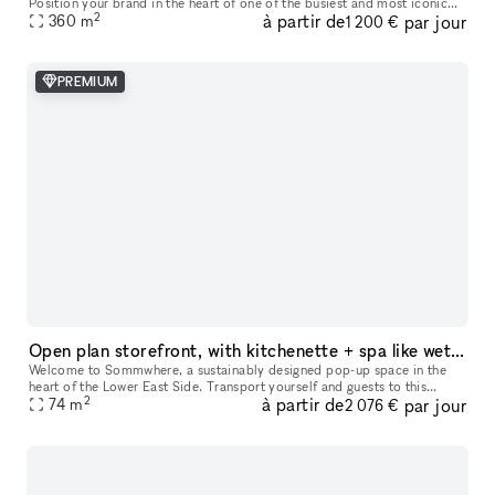
Position your brand in the heart of one of the busiest and most iconic
2
à partir de
par jour
360
m
locations on Paris’s Left Bank. This retail space enjoys a prime loc
1 200 €
PREMIUM
Open plan storefront, with kitchenette + spa like wetroom. A unique NY showroom.
Welcome to Sommwhere, a sustainably designed pop-up space in the
heart of the Lower East Side. Transport yourself and guests to this
2
à partir de
par jour
stylish, minimalist space conveniently located on Ludlow between H
74
m
2 076 €