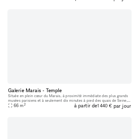
Galerie Marais - Temple
Située en plein cœur du Marais, à proximité immédiate des plus grands
musées parisiens et à seulement dix minutes à pied des quais de Seine,
2
à partir de
par jour
cette galerie bénéficie d’un emplacement premium dans l’un
66
m
1 440 €