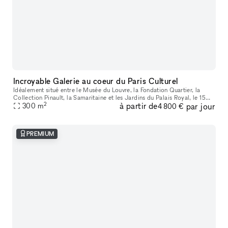
Incroyable Galerie au coeur du Paris Culturel
Idéalement situé entre le Musée du Louvre, la Fondation Quartier, la
Collection Pinault, la Samaritaine et les Jardins du Palais Royal, le 15
2
à partir de
par jour
rue du Louvre s’impose comme un espace raffiné et stratég
300
m
4 800 €
PREMIUM