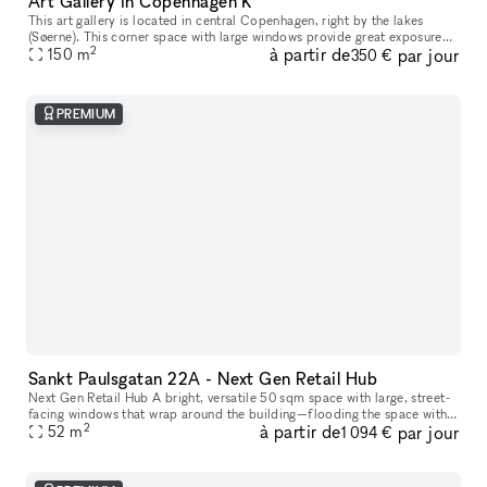
Art Gallery in Copenhagen K
This art gallery is located in central Copenhagen, right by the lakes
(Søerne). This corner space with large windows provide great exposure
2
à partir de
par jour
towards the street, and is suitable for both art exhibition
150
m
350 €
PREMIUM
Sankt Paulsgatan 22A - Next Gen Retail Hub
Next Gen Retail Hub A bright, versatile 50 sqm space with large, street-
facing windows that wrap around the building—flooding the space with
2
à partir de
par jour
natural light and offering maximum visibility. Welcome to
52
m
1 094 €