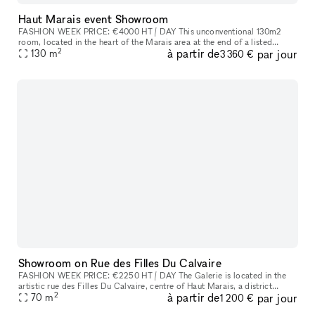
Haut Marais event Showroom
FASHION WEEK PRICE: €4000 HT / DAY This unconventional 130m2
room​,​ located in the heart of the Marais area at the end of a listed
2
à partir de
par jour
courtyard​,​ is an outstanding site because to its stunning glass r
130
m
3 360 €
Showroom on Rue des Filles Du Calvaire
FASHION WEEK PRICE: €2250 HT / DAY The Galerie is located in the
artistic rue des Filles Du Calvaire​,​ centre of Haut Marais​,​ a district
2
à partir de
par jour
known for its art galleries and high end boutiques on Beaum
70
m
1 200 €