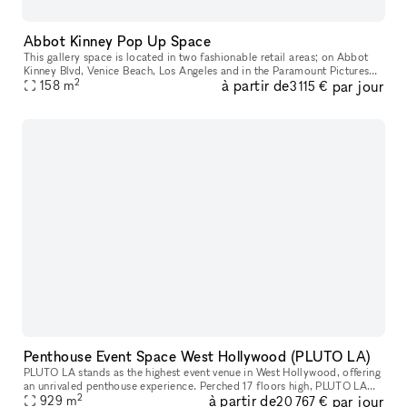
Abbot Kinney Pop Up Space
This gallery space is located in two fashionable retail areas; on Abbot
Kinney Blvd, Venice Beach, Los Angeles and in the Paramount Pictures
2
à partir de
par jour
building in Surry Hills, Sydney. GQ magazine named Abbot K
158
m
3 115 €
Penthouse Event Space West Hollywood (PLUTO LA)
PLUTO LA stands as the highest event venue in West Hollywood, offering
an unrivaled penthouse experience. Perched 17 floors high, PLUTO LA
2
à partir de
par jour
features breathtaking 360-degree views, floor-to-ceiling win
929
m
20 767 €