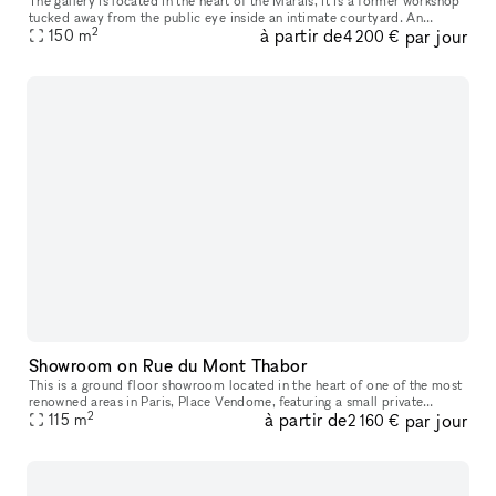
The gallery is located in the heart of the Marais, it is a former workshop
tucked away from the public eye inside an intimate courtyard. An
2
à partir de
par jour
atypical gallery that has known different historical perio
150
m
4 200 €
Showroom on Rue du Mont Thabor
This is a ground floor showroom located in the heart of one of the most
renowned areas in Paris, Place Vendome, featuring a small private
2
à partir de
par jour
courtyard. This space, designed for welcoming customers and p
115
m
2 160 €