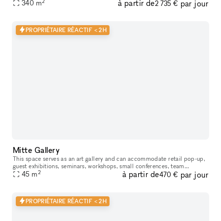
2
à partir de
par jour
for showcasing your products in a prime location. This adaptabl
340
m
2 735 €
PROPRIÉTAIRE RÉACTIF < 2H
Mitte Gallery
This space serves as an art gallery and can accommodate retail pop-up,
guest exhibitions​,​​ seminars​,​ workshops​,​ small conferences​,​ team
2
à partir de
par jour
meetings and gatherings of smaller groups during non-ex
45
m
470 €
PROPRIÉTAIRE RÉACTIF < 2H