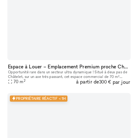
Espace à Louer – Emplacement Premium proche Châtelet
Opportunité rare dans un secteur ultra dynamique ! Situé à deux pas de
Châtelet, sur un axe très passant, cet espace commercial de 70 m²
2
à partir de
par jour
bénéficie de la clientèle de RETRO, qui a fait ses preuves d
70
m
300 €
PROPRIÉTAIRE RÉACTIF < 1H