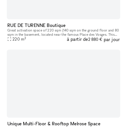
RUE DE TURENNE Boutique
Great activation space of 220 sqm (140 sqm on the ground floor and 80
sqm in the basement​,​ located near the famous Place des Vosges. This
2
à partir de
par jour
space offers great storefront on a popular street in Paris
220
m
2 880 €
Unique Multi-Floor & Rooftop Melrose Space