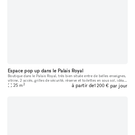
Espace pop up dans le Palais Royal
Boutique dans le Palais Royal, très bien située entre de belles enseignes,
vitrine, 2 accès, grilles de sécurité, réserve et toilettes en sous sol, idéal
2
à partir de
par jour
pour pop up Fashion week
25
m
1 200 €