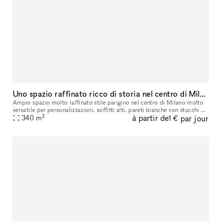
Uno spazio raffinato ricco di storia nel centro di Milano
Ampio spazio molto raffinato stile parigino nel centro di Milano molto
versatile per personalizzazioni, soffitti alti, pareti bianche con stucchi e
2
à partir de
par jour
boiserie bianche, parquet in rovere d’epoca. Ricco
340
m
1 €