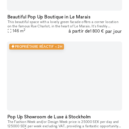
Beautiful Pop Up Boutique in Le Marais
This beautiful space with a lovely green facade offers a corner location
on the famous Rue Charlot​,​ in the heart of Le Marais. It's freshly
2
à partir de
par jour
renovated with white walls​,​ ceiling​,​ and floor. 146 s
146
m
1 800 €
PROPRIÉTAIRE RÉACTIF < 2H
Pop Up Showroom de Luxe à Stockholm
The Fashion Week and/or Design Week price is 25000 SEK per day and
125000 SEK per week excluding VAT, providing a fantastic opportunity