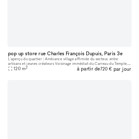
pop up store rue Charles François Dupuis, Paris 3e
L'aperçu du quartier : Ambiance village affirmée du secteur, entre
artisans et jeunes créateurs Voisinage immédiat du Carreau du Temple,
2
à partir de
par jour
lieu culturel et sportif incontournable Concentration de galer
120
m
720 €