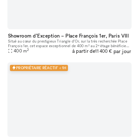
Showroom d’Exception – Place François 1er, Paris VIII
Situé au cœur du prestigieux Triangle d’Or, sur la très recherchée Place
François 1er, cet espace exceptionnel de 400 m² au 2ᵉ étage bénéficie
2
à partir de
par jour
d’un emplacement premium à quelques pas seulement de la
400
m
11 400 €
PROPRIÉTAIRE RÉACTIF < 1H