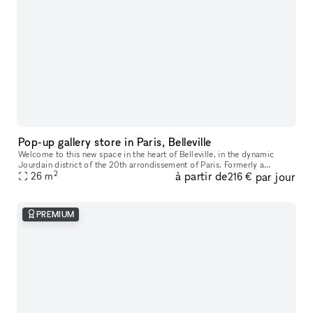
Pop-up gallery store in Paris, Belleville
Welcome to this new space in the heart of Belleville, in the dynamic
Jourdain district of the 20th arrondissement of Paris. Formerly a
2
à partir de
par jour
contemporary art gallery, this space has recently been renovated
26
m
216 €
PREMIUM