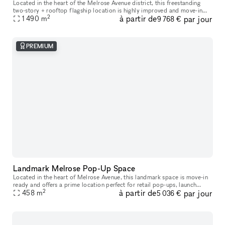
Located in the heart of the Melrose Avenue district, this freestanding
two-story + rooftop flagship location is highly improved and move-in
2
à partir de
par jour
1 490
ready. It is an incredible opportunity to host your next p
m
9 768 €
PREMIUM
Landmark Melrose Pop-Up Space
Located in the heart of Melrose Avenue, this landmark space is move-in
ready and offers a prime location perfect for retail pop-ups, launch
2
à partir de
par jour
458
m
events, art galleries, and product showcases. The Melrose
5 036 €