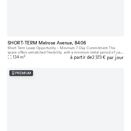
SHORT-TERM Melrose Avenue, 8406
Short-Term Lease Opportunity – Minimum 7-Day Commitment This
space offers unmatched flexibility, with a minimum rental period of just
2
à partir de
par jour
7 days. As one of our unique, highly flexible spaces, it’s desig
134
m
2 373 €
PREMIUM