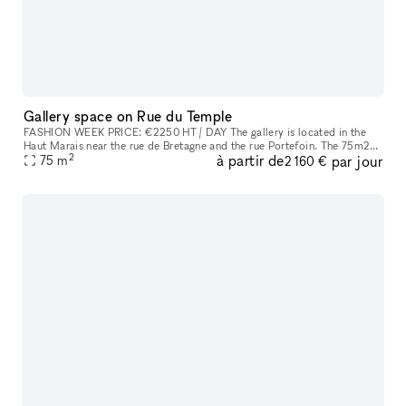
Gallery space on Rue du Temple
FASHION WEEK PRICE: €2250 HT / DAY The gallery is located in the
Haut Marais near the rue de Bretagne and the rue Portefoin. The 75m2
2
à partir de
par jour
space is located on the first floor at the end of a small Parisa
75
m
2 160 €