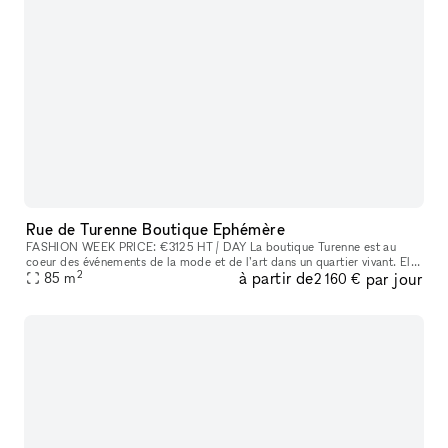
Rue de Turenne Boutique Ephémère
FASHION WEEK PRICE: €3125 HT / DAY La boutique Turenne est au
coeur des événements de la mode et de l’art dans un quartier vivant. Elle
2
à partir de
par jour
est composée de 3 pieces en enfilade ouvertes sur une vitrine
85
m
2 160 €