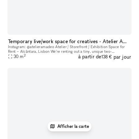
Temporary live/work space for creatives - Atelier AMADEO
Instagram: @atelieramadeo Atelier / Storefront / Exhibition Space for
Rent – Alcântara, Lisbon We’re renting out a tiny, unique two-
2
à partir de
par jour
level atelier space with a large glass-fronted storefront, recentl
30
m
138 €
Afficher la carte