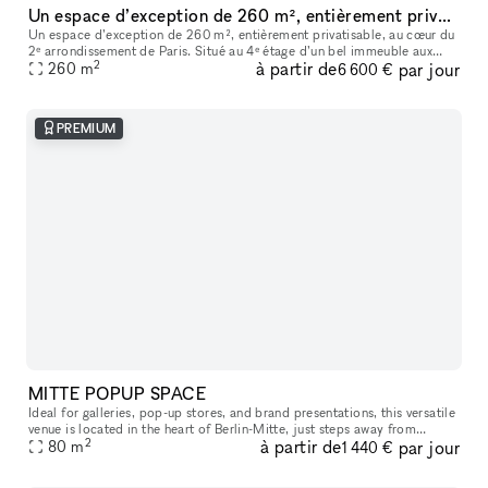
Un espace d’exception de 260 m², entièrement privatisable, au cœur du 2ᵉ arrondissement de Paris
Un espace d’exception de 260 m², entièrement privatisable, au cœur du
2ᵉ arrondissement de Paris. Situé au 4ᵉ étage d’un bel immeuble aux
2
à partir de
par jour
grandes huisseries, ce nouvel espace entièrement vitré est ba
260
m
6 600 €
PREMIUM
MITTE POPUP SPACE
Ideal for galleries, pop-up stores, and brand presentations, this versatile
venue is located in the heart of Berlin-Mitte, just steps away from
2
à partir de
par jour
80
m
Hackescher Markt and the renowned Torstrasse area. The
1 440 €