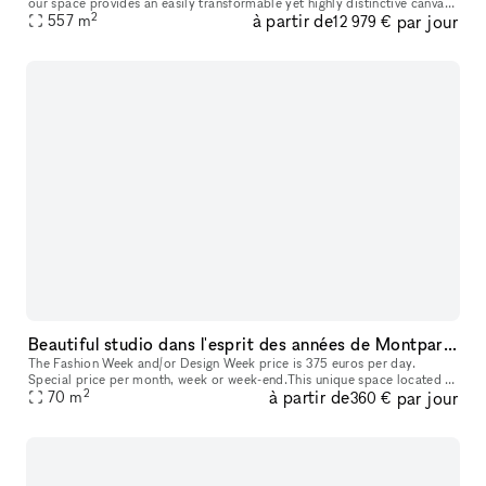
our space provides an easily transformable yet highly distinctive canvas
2
à partir de
par jour
557
m
for any event. Our space has 3 distinct venues, a 10
12 979 €
Beautiful studio dans l'esprit des années de Montparnasse
The Fashion Week and/or Design Week price is 375 euros per day.
Special price per month, week or week-end.This unique space located in
2
à partir de
par jour
Paris is perfectly suited for art exhibitions, providing a versa
70
m
360 €