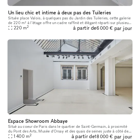
Un lieu chic et intime à deux pas des Tuileries
Située place Valois, à quelques pas du Jardin des Tuileries, cette galerie
de 220 m² à l’étage offre un cadre raffiné et élégant réparti sur plusieurs
2
à partir de
par jour
pièces. Parfaitement adaptée pour des pop-up sto
220
m
6 000 €
Espace Showroom Abbaye
Situé au coeur de Paris dans le quartier de Saint-Germain, à proximité
du Pont des Arts, Musée d'Orsay et des quais de seines juste à côté de
2
à partir de
par jour
l'église Saint-Germain, Café de Flore, Les Deux Magots et
1 400
m
18 000 €