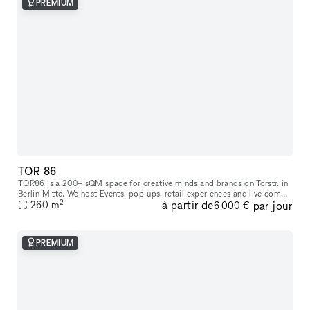
PREMIUM
TOR 86
TOR86 is a 200+ sQM space for creative minds and brands on Torstr. in
Berlin Mitte. We host Events, pop-ups, retail experiences and live comms
2
à partir de
par jour
260
m
activities. Located in direct neighborhood to Supreme,
6 000 €
PREMIUM