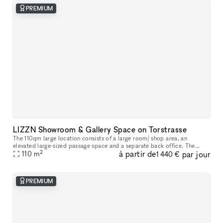
PREMIUM
LIZZN Showroom & Gallery Space on Torstrasse
The 110qm large location consists of a large room/ shop area, an
elevated large-sized passage space and a separate back office. The
2
à partir de
par jour
renting price depends on the m2 you will need for your presentation
110
m
1 440 €
PREMIUM