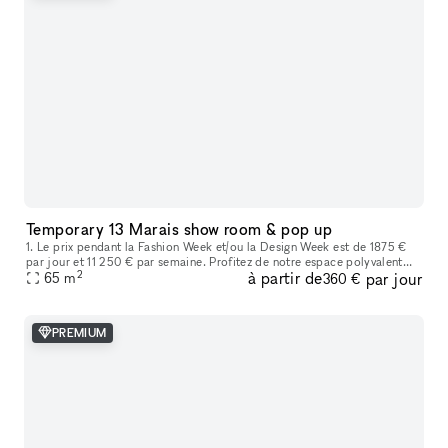
Temporary 13 Marais show room & pop up
1. Le prix pendant la Fashion Week et/ou la Design Week est de 1875 €
par jour et 11 250 € par semaine. Profitez de notre espace polyvalent
2
à partir de
par jour
idéal pour les showrooms de mode, les produits de luxe, les
65
m
360 €
PREMIUM