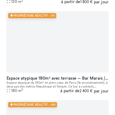
2
à partir de
par jour
120
m
1 800 €
PROPRIÉTAIRE RÉACTIF < 1H
Espace atypique 180m² avec terrasse — Bar Marais / République — Showroom, shooting, pop-up restaurant, défilé
Espace atypique de 180m² en plein cœur de Paris (3e arrondissement), à
deux pas des métros République et Temple. Ce bar à cocktails
2
à partir de
par jour
centenaire fondé en 1923 offre un cadre unique et scénographiable p
180
m
2 400 €
PROPRIÉTAIRE RÉACTIF < 4H