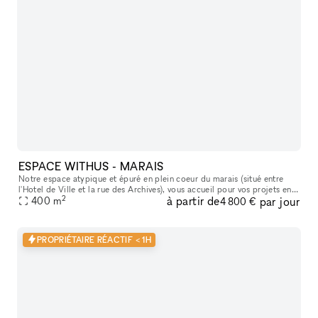
ESPACE WITHUS - MARAIS
Notre espace atypique et épuré en plein coeur du marais (situé entre
l'Hotel de Ville et la rue des Archives), vous accueil pour vos projets en
2
à partir de
par jour
tout genre : Shooting/tournage , défilé , showroom , pr
400
m
4 800 €
PROPRIÉTAIRE RÉACTIF < 1H