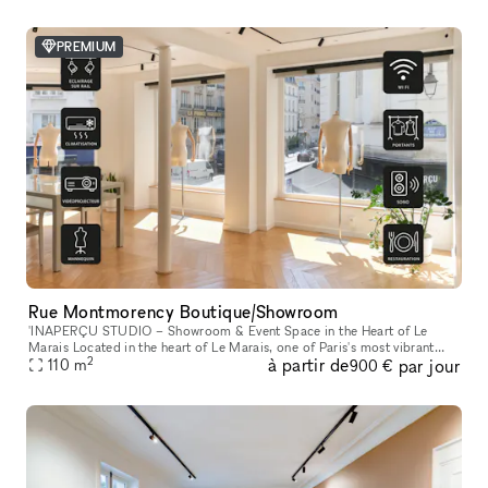
PREMIUM
Rue Montmorency Boutique/Showroom
'INAPERÇU STUDIO – Showroom & Event Space in the Heart of Le
Marais Located in the heart of Le Marais, one of Paris's most vibrant
2
à partir de
par jour
and sought-after neighborhoods, L'INAPERÇU STUDIO is a versatile ve
110
m
900 €