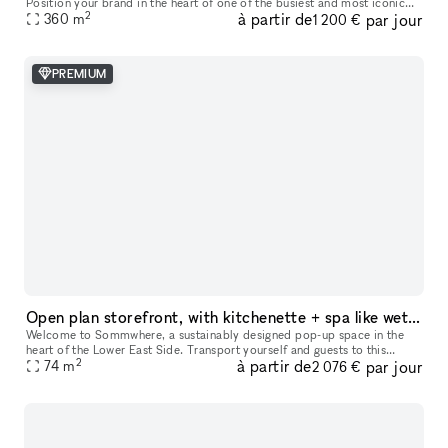
Position your brand in the heart of one of the busiest and most iconic
2
à partir de
par jour
360
m
locations on Paris’s Left Bank. This retail space enjoys a prime loc
1 200 €
PREMIUM
Open plan storefront, with kitchenette + spa like wetroom. A unique NY showroom.
Welcome to Sommwhere, a sustainably designed pop-up space in the
heart of the Lower East Side. Transport yourself and guests to this
2
à partir de
par jour
stylish, minimalist space conveniently located on Ludlow between H
74
m
2 076 €