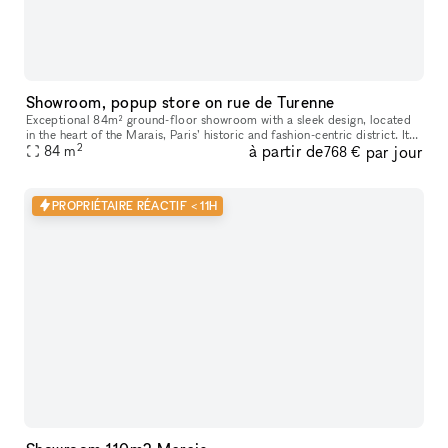
Showroom, popup store on rue de Turenne
Exceptional 84m² ground-floor showroom with a sleek design, located
in the heart of the Marais, Paris’ historic and fashion-centric district. Its
2
à partir de
par jour
prime location and flexible layout make it ideal for
84
m
768 €
PROPRIÉTAIRE RÉACTIF < 11H