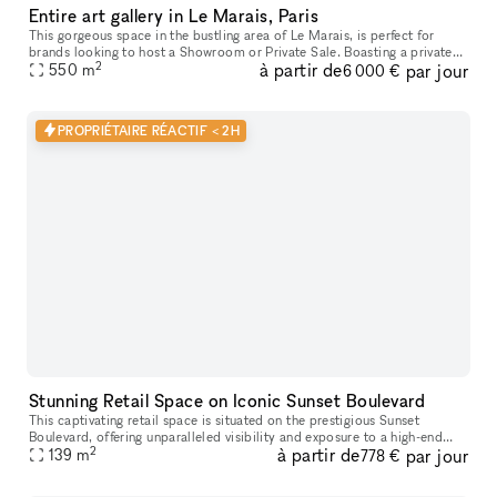
Entire art gallery in Le Marais, Paris
This gorgeous space in the bustling area of Le Marais, is perfect for
brands looking to host a Showroom or Private Sale. Boasting a private
2
à partir de
par jour
entrance that creates a well-lit ambiance. With a trendy m
550
m
6 000 €
PROPRIÉTAIRE RÉACTIF < 2H
Stunning Retail Space on Iconic Sunset Boulevard
This captivating retail space is situated on the prestigious Sunset
Boulevard, offering unparalleled visibility and exposure to a high-end
2
à partir de
par jour
139
m
clientele. Recently Renovated & Designed for Impact: Moder
778 €