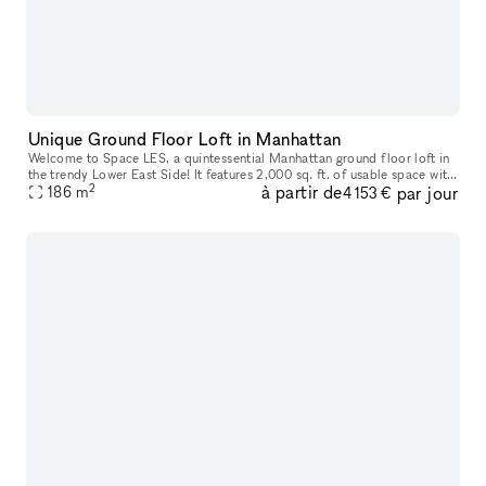
Unique Ground Floor Loft in Manhattan
Welcome to Space LES, a quintessential Manhattan ground floor loft in
the trendy Lower East Side! It features 2,000 sq. ft. of usable space with
2
à partir de
par jour
a comfortable capacity of 125 people, 11 ft ceiling, a
186
m
4 153 €