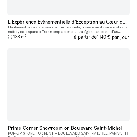
L’Expérience Événementielle d’Exception au Cœur de Bastille
Idéalement situé dans une rue très passante, à seulement une minute du
métro, cet espace offre un emplacement stratégique au cœur d’un
2
à partir de
par jour
138
m
quartier dynamique et recherché. La boutique de 90 m² bénéficie
1 140 €
Prime Corner Showroom on Boulevard Saint-Michel
POP-UP STORE FOR RENT – BOULEVARD SAINT-MICHEL, PARIS 5TH