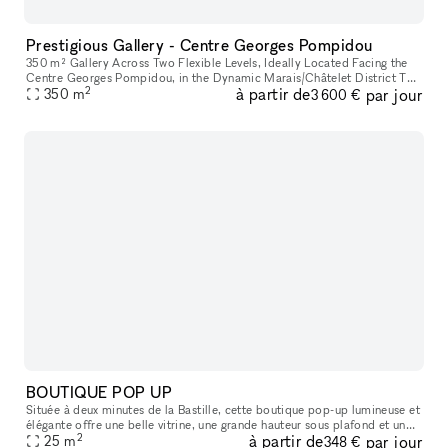
Prestigious Gallery - Centre Georges Pompidou
350 m² Gallery Across Two Flexible Levels, Ideally Located Facing the
Centre Georges Pompidou, in the Dynamic Marais/Châtelet District This
2
à partir de
par jour
exceptional space offers a modern, versatile environment,
350
m
3 600 €
BOUTIQUE POP UP
Située à deux minutes de la Bastille, cette boutique pop-up lumineuse et
élégante offre une belle vitrine, une grande hauteur sous plafond et un
2
à partir de
par jour
agencement idéal pour tous vos projets : showroom, exp
25
m
348 €