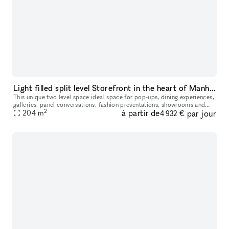
Light filled split level Storefront in the heart of Manhattan (with high ceilings and multiple rooms)
This unique two level space ideal space for pop-ups, dining experiences,
galleries, panel conversations, fashion presentations, showrooms and
2
à partir de
par jour
204
more. With a total ceiling height of 26' the two story s
m
4 932 €