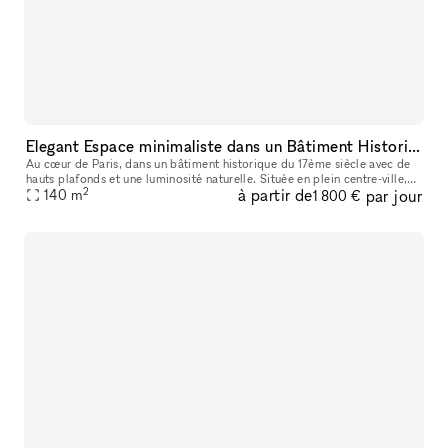
Elegant Espace minimaliste dans un Bâtiment Historique, Palais-Royal/ Louvre
Au cœur de Paris, dans un bâtiment historique du 17ème siècle avec de
hauts plafonds et une luminosité naturelle. Située en plein centre-ville,
2
à partir de
par jour
ce lieu est parfait pour des événements éphémères ou de
140
m
1 800 €