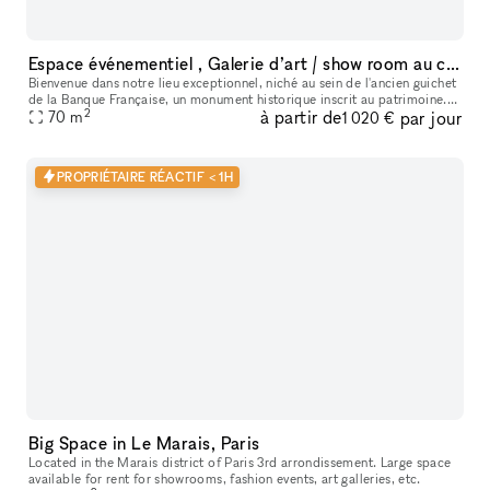
Espace événementiel , Galerie d’art / show room au cœur de Paris
Bienvenue dans notre lieu exceptionnel, niché au sein de l'ancien guichet
de la Banque Française, un monument historique inscrit au patrimoine.
2
à partir de
par jour
Cet espace polyvalent offre une variété d'options pour
70
m
1 020 €
PROPRIÉTAIRE RÉACTIF < 1H
Big Space in Le Marais, Paris
Located in the Marais district of Paris 3rd arrondissement. Large space
available for rent for showrooms, fashion events, art galleries, etc.