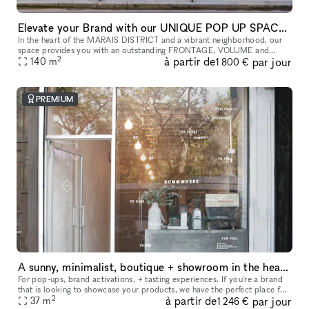
Elevate your Brand with our UNIQUE POP UP SPACE in PARIS Marais
In the heart of the MARAIS DISTRICT and a vibrant neighborhood, our
space provides you with an outstanding FRONTAGE, VOLUME and
2
à partir de
par jour
140
m
ARCHITECTURE. The location is very interesting as it is on a real sho
1 800 €
PREMIUM
A sunny, minimalist, boutique + showroom in the heart of the Lower East Side, Manhattan
For pop-ups, brand activations, + tasting experiences. If you're a brand
that is looking to showcase your products, we have the perfect place for
2
à partir de
par jour
you. Our sustainably designed 'pop up space' is ide
37
m
1 246 €