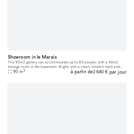
Showroom in le Marais
This 90m2 gallery can accommodate up to 60 people, with a 40m2
storage room in the basement. Bright, with a clean, modern style and
2
à partir de
par jour
ample hanging space, this gallery is ideal for art exhibitions, sh
90
m
2 640 €