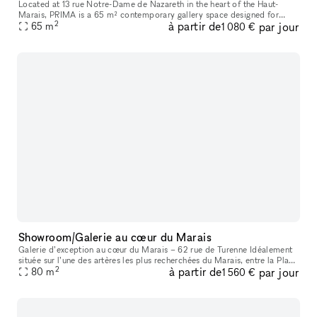
Located at 13 rue Notre-Dame de Nazareth in the heart of the Haut-
Marais, PRIMA is a 65 m² contemporary gallery space designed for
2
à partir de
par jour
exhibitions, pop-ups, showrooms, fashion presentations, castings, ev
65
m
1 080 €
Showroom/Galerie au cœur du Marais
Galerie d’exception au cœur du Marais – 62 rue de Turenne Idéalement
située sur l’une des artères les plus recherchées du Marais, entre la Place
2
à partir de
par jour
des Vosges et la rue de Bretagne, la galerie bénéficie
80
m
1 560 €