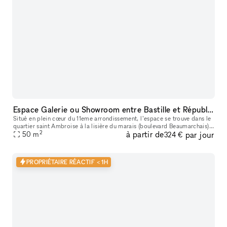
Espace Galerie ou Showroom entre Bastille et République
Situé en plein cœur du 11eme arrondissement, l’espace se trouve dans le
quartier saint Ambroise à la lisière du marais (boulevard Beaumarchais)
2
à partir de
par jour
et du quartier Rue saint Maur (espace des lumières et s
50
m
324 €
PROPRIÉTAIRE RÉACTIF < 1H