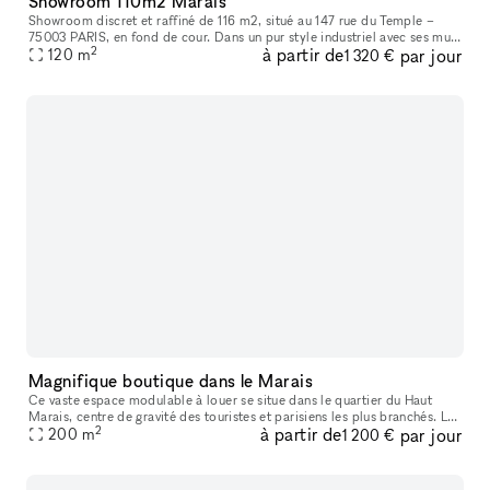
Showroom 110m2 Marais
Showroom discret et raffiné de 116 m2, situé au 147 rue du Temple –
75003 PARIS, en fond de cour. Dans un pur style industriel avec ses murs
2
à partir de
par jour
blancs et son sol en béton, il bénéficie d’une lumière du
120
m
1 320 €
Magnifique boutique dans le Marais
Ce vaste espace modulable à louer se situe dans le quartier du Haut
Marais, centre de gravité des touristes et parisiens les plus branchés. Les
2
à partir de
par jour
boutiques y sont pointues, les bars et restaurants, con
200
m
1 200 €