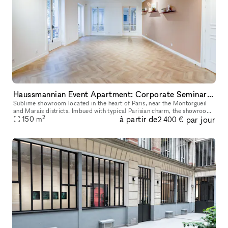
Haussmannian Event Apartment: Corporate Seminars, Conferences, Showrooms...
Sublime showroom located in the heart of Paris, near the Montorgueil
and Marais districts. Imbued with typical Parisian charm, the showroom
2
à partir de
par jour
offers an incomparable showcase. You can rent it to highlig
150
m
2 400 €