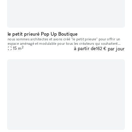
le petit prieuré Pop Up Boutique
nous sommes architectes et avons créé "le petit prieure" pour offrir un
espace aménagé et modulable pour tous les créateurs qui souhaitent
2
à partir de
par jour
présenter leur travaux ( designers, artistes, céramistes, ph
15
m
162 €