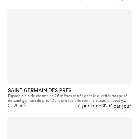
SAINT GERMAIN DES PRES
Espace plein de charme de 26 mètres carrés dans le quartier très prisé
de saint germain de prés. Dans une rue très commerçante, on peut y
2
à partir de
par jour
apercevoir le carré saint germain, idéal pour y accueillir sa
26
m
312 €