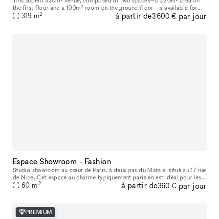
This superb 320m² venue, composed of two spaces—a 220m² area on
the first floor and a 100m² room on the ground floor—is available for
2
à partir de
par jour
short-term rental to host your Showrooms, Pop-Up Stores, Temporar
319
m
3 600 €
Espace Showroom - Fashion
Studio showroom au cœur de Paris, à deux pas du Marais, situé au 17 rue
de Nice. Cet espace au charme typiquement parisien est idéal pour les
2
à partir de
par jour
showrooms, présentations de collections, pop-ups et événe
60
m
360 €
PREMIUM