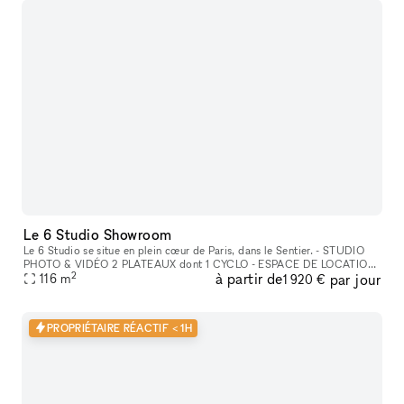
Le 6 Studio Showroom
Le 6 Studio se situe en plein cœur de Paris, dans le Sentier. - STUDIO
PHOTO & VIDÉO 2 PLATEAUX dont 1 CYCLO - ESPACE DE LOCATION
2
à partir de
par jour
POUR SHOWROOMS / EXPOSITIONS / CASTINGS
116
m
1 920 €
PROPRIÉTAIRE RÉACTIF < 1H