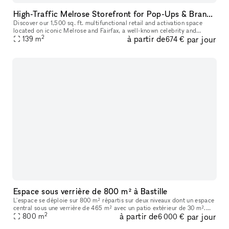
High-Traffic Melrose Storefront for Pop-Ups & Brand Activations
Discover our 1,500 sq. ft. multifunctional retail and activation space
located on iconic Melrose and Fairfax, a well-known celebrity and
2
à partir de
par jour
139
m
cultural hotspot in Los Angeles. Surrounded by luxury brands
674 €
Espace sous verrière de 800 m² à Bastille
L'espace se déploie sur 800 m² répartis sur deux niveaux dont un espace
central sous une verrière de 465 m² avec un patio extérieur de 30 m².
2
à partir de
par jour
Vous trouverez en pièce jointe une présentation détaillée
800
m
6 000 €