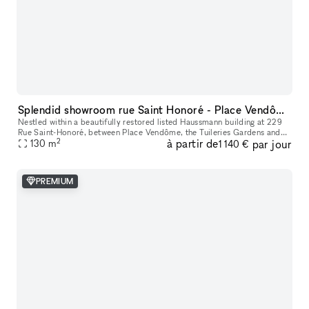
Splendid showroom rue Saint Honoré - Place Vendôme, in the heart of Paris fashion & culture district.
Nestled within a beautifully restored listed Haussmann building at 229
Rue Saint-Honoré, between Place Vendôme, the Tuileries Gardens and
2
à partir de
par jour
the Louvre, 229LAB offers one of Paris' most prestigious addr
130
m
1 140 €
PREMIUM