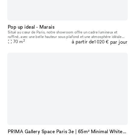
Pop up ideal - Marais
Situé au cœur de Paris, notre showroom offre un cadre lumineux et
raffiné, avec une belle hauteur sous plafond et une atmosphère idéale
2
à partir de
par jour
pour accueillir des marques, des collections et des événements
70
m
1 020 €
PRIMA Gallery Space Paris 3e | 65m² Minimal White Cube in Haut-Marais