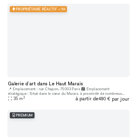
PROPRIÉTAIRE RÉACTIF < 1H
Galerie d'art dans Le Haut Marais
📍 Emplacement : rue Chapon, 75003 Paris 🏙 Emplacement
stratégique : Situé dans le cœur du Marais, à proximité de nombreux
2
à partir de
par jour
lieux culturels et artistiques. Un espace créatif indépendant, situé au
35
m
480 €
cœur
PREMIUM