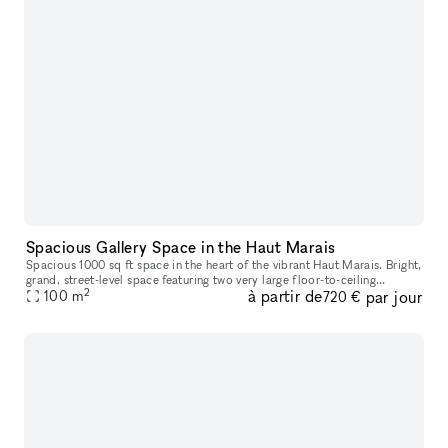
Spacious Gallery Space in the Haut Marais
Spacious 1000 sq ft space in the heart of the vibrant Haut Marais. Bright,
grand, street-level space featuring two very large floor-to-ceiling
2
à partir de
par jour
windows that open directly onto the street, offering str
100
m
720 €