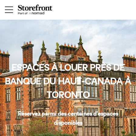
ESPACES À LOUER PRÈS DE
BANQUE DU HAUT-CANADA À
TORONTO
Réservez parmi des centaines d'espaces
disponibles