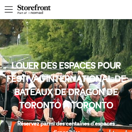
LOUER DES ESPACES POUR
FESTIVAL INTERNATIONAL DE
BATEAUX DE DRAGON DE
TORONTO À TORONTO
Réservez parmi des centaines d'espaces