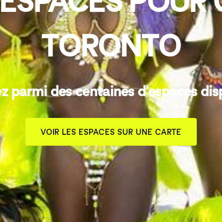
 ESPACES POUR 
TORONTO
z parmi des centaines d'espaces dis
VOIR LES ESPACES SUR UNE CARTE