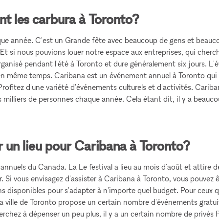
nt les carbura à Toronto?
haque année. C'est un Grande fête avec beaucoup de gens et beauc
. Et si nous pouvions louer notre espace aux entreprises, qui cherc
rganisé pendant l'été à Toronto et dure généralement six jours. L
 même temps. Caribana est un événement annuel à Toronto qui se d
ui Profitez d'une variété d'événements culturels et d'activités. Car
milliers de personnes chaque année. Cela étant dit, il y a beauc
r un lieu pour Caribana à Toronto?
annuels du Canada. La Le festival a lieu au mois d'août et attire de
r. Si vous envisagez d'assister à Caribana à Toronto, vous pouvez 
ns disponibles pour s'adapter à n'importe quel budget. Pour ceux q
La ville de Toronto propose un certain nombre d'événements gratuits
s cherchez à dépenser un peu plus, il y a un certain nombre de priv