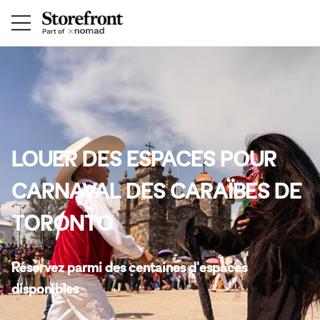
LOUER DES ESPACES POUR
CARNAVAL DES CARAÏBES DE
TORONTO
Réservez parmi des centaines d'espaces
disponibles