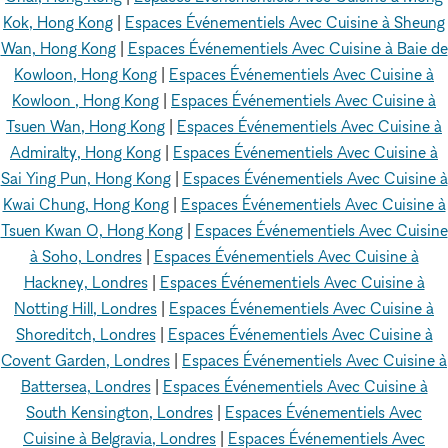
Kok, Hong Kong
|
Espaces Événementiels Avec Cuisine à Sheung
Wan, Hong Kong
|
Espaces Événementiels Avec Cuisine à Baie de
Kowloon, Hong Kong
|
Espaces Événementiels Avec Cuisine à
Kowloon , Hong Kong
|
Espaces Événementiels Avec Cuisine à
Tsuen Wan, Hong Kong
|
Espaces Événementiels Avec Cuisine à
Admiralty, Hong Kong
|
Espaces Événementiels Avec Cuisine à
Sai Ying Pun, Hong Kong
|
Espaces Événementiels Avec Cuisine à
Kwai Chung, Hong Kong
|
Espaces Événementiels Avec Cuisine à
Tsuen Kwan O, Hong Kong
|
Espaces Événementiels Avec Cuisine
à Soho, Londres
|
Espaces Événementiels Avec Cuisine à
Hackney, Londres
|
Espaces Événementiels Avec Cuisine à
Notting Hill, Londres
|
Espaces Événementiels Avec Cuisine à
Shoreditch, Londres
|
Espaces Événementiels Avec Cuisine à
Covent Garden, Londres
|
Espaces Événementiels Avec Cuisine à
Battersea, Londres
|
Espaces Événementiels Avec Cuisine à
South Kensington, Londres
|
Espaces Événementiels Avec
Cuisine à Belgravia, Londres
|
Espaces Événementiels Avec