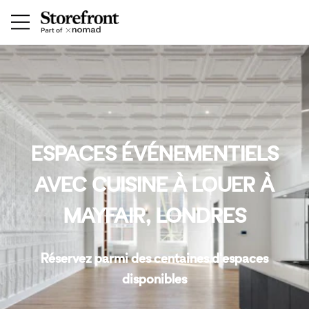
ESPACES ÉVÉNEMENTIELS
AVEC CUISINE À LOUER À
MAYFAIR, LONDRES
Réservez parmi des centaines d'espaces
disponibles