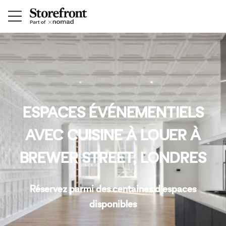
ESPACES ÉVÉNEMENTIELS
AVEC CUISINE À LOUER À
BREWER STREET, LONDRES
Réservez parmi des centaines d'espaces
disponibles