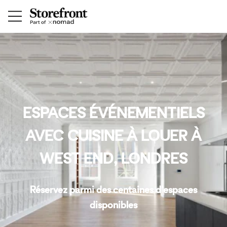
ESPACES ÉVÉNEMENTIELS
AVEC CUISINE À LOUER À
WEST END, LONDRES
Réservez parmi des centaines d'espaces
disponibles