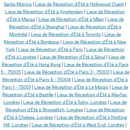
Santa Monica
|
Lieux de Réception d'Été à Hollywood Ouest
|
Lieux de Réception d'Été à Amsterdam
|
Lieux de Réception
d'Été à Macao
|
Lieux de Réception d'Été à Milan
|
Lieux de
Réception d'Été à Shanghaï
|
Lieux de Réception d'Été à
Montréal
|
Lieux de Réception d'Été à Toronto
|
Lieux de
Réception d'Été à Bordeaux
|
Lieux de Réception d'Été à New
York
|
Lieux de Réception d'Été à Paris
|
Lieux de Réception
d'Été à Londres
|
Lieux de Réception d'Été à Séoul
|
Lieux de
Réception d'Été à Hong Kong
|
Lieux de Réception d'Été à Paris
5 - 75005
|
Lieux de Réception d'Été à Paris 3 - 75003
|
Lieux de
Réception d'Été à Paris 4 - 75004
|
Lieux de Réception d'Été à
Paris 1 - 75001
|
Lieux de Réception d'Été à Le Marais
|
Lieux de
Réception d'Été à Bastille
|
Lieux de Réception d'Été à Mayfair,
Londres
|
Lieux de Réception d'Été à Soho, Londres
|
Lieux de
Réception d'Été à Shoreditch, Londres
|
Lieux de Réception
d'Été à Chelsea, Londres
|
Lieux de Réception d'Été à Notting
Hill, Londres
|
Lieux de Réception d'Été à West End, Londres
|