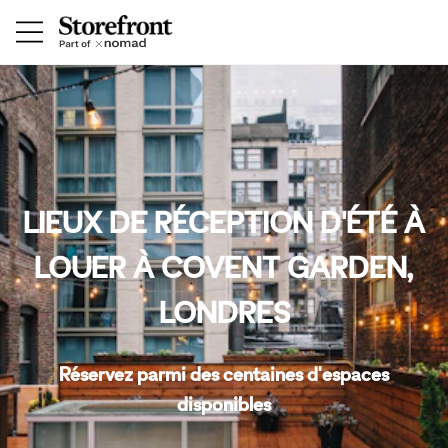
LIEUX DE RÉCEPTION D'ÉTÉ À
LOUER À COVENT GARDEN,
LONDRES
Réservez parmi des centaines d'espaces
disponibles