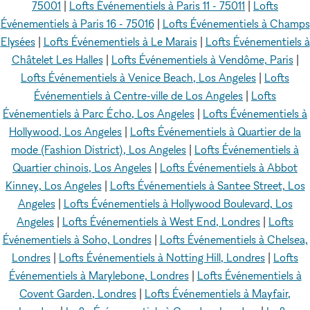
75001
|
Lofts Événementiels à Paris 11 - 75011
|
Lofts
Événementiels à Paris 16 - 75016
|
Lofts Événementiels à Champs
Elysées
|
Lofts Événementiels à Le Marais
|
Lofts Événementiels à
Châtelet Les Halles
|
Lofts Événementiels à Vendôme, Paris
|
Lofts Événementiels à Venice Beach, Los Angeles
|
Lofts
Événementiels à Centre-ville de Los Angeles
|
Lofts
Événementiels à Parc Écho, Los Angeles
|
Lofts Événementiels à
Hollywood, Los Angeles
|
Lofts Événementiels à Quartier de la
mode (Fashion District), Los Angeles
|
Lofts Événementiels à
Quartier chinois, Los Angeles
|
Lofts Événementiels à Abbot
Kinney, Los Angeles
|
Lofts Événementiels à Santee Street, Los
Angeles
|
Lofts Événementiels à Hollywood Boulevard, Los
Angeles
|
Lofts Événementiels à West End, Londres
|
Lofts
Événementiels à Soho, Londres
|
Lofts Événementiels à Chelsea,
Londres
|
Lofts Événementiels à Notting Hill, Londres
|
Lofts
Événementiels à Marylebone, Londres
|
Lofts Événementiels à
Covent Garden, Londres
|
Lofts Événementiels à Mayfair,