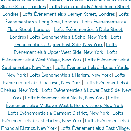
Sloane Street, Londres
|
Lofts Événementiels à Redchurch Street,
Londres
|
Lofts Événementiels à Jermyn Street, Londres
|
Lofts
Événementiels à Long Acre, Londres
|
Lofts Événementiels à
Floral Street, Londres
|
Lofts Événementiels à Duke Street,
Londres
|
Lofts Événementiels à Soho, New York
|
Lofts
Événementiels à Upper East Side, New York
|
Lofts
Événementiels à Upper West Side, New York
|
Lofts
Événementiels à West Village, New York
|
Lofts Événementiels à
Southampton, New York
|
Lofts Événementiels à Hudson Yards,
New York
|
Lofts Événementiels à Harlem, New York
|
Lofts
Événementiels à Chinatown, New York
|
Lofts Événementiels à
Chelsea, New York
|
Lofts Événementiels à Lower East Side, New
York
|
Lofts Événementiels à Nolita, New York
|
Lofts
Événementiels à Midtown West & Hell's Kitchen, New York
|
Lofts Événementiels à Garment District, New York
|
Lofts
Événementiels à East Harlem, New York
|
Lofts Événementiels à
Financial District, New York
|
Lofts Événementiels à East Village,