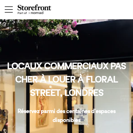
LOCAUX COMMERCIAUX PAS
CHER À LOUER À FLORAL
STREET, LONDRES
Réservez parmi des centaines d'espaces
disponibles