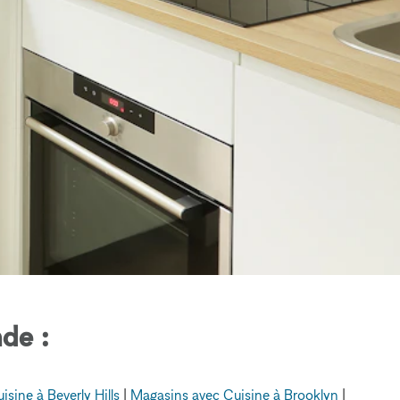
de :
sine à Beverly Hills
|
Magasins avec Cuisine à Brooklyn
|