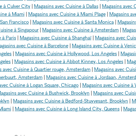
 à Culver City
|
Magasins avec Cuisine à Dallas
|
Magasins avec C
ine à Miami
|
Magasins avec Cuisine à Miami Plage
|
Magasins av
 San Francisco
|
Magasins avec Cuisine à Santa Monica
|
Magasins
uisine à Singapour
|
Magasins avec Cuisine à Amsterdam
|
Magas
 à Paris
|
Magasins avec Cuisine à Shanghaï
|
Magasins avec Cuis
gasins avec Cuisine à Barcelone
|
Magasins avec Cuisine à Venic
ngeles
|
Magasins avec Cuisine à Hollywood, Los Angeles
|
Magasin
geles
|
Magasins avec Cuisine à Abbot Kinney, Los Angeles
|
Maga
 avec Cuisine à Quartier rouge, Amsterdam
|
Magasins avec Cuisi
merbuurt, Amsterdam
|
Magasins avec Cuisine à Jordaan, Amster
avec Cuisine à Logan Square, Chicago
|
Magasins avec Cuisine à
agasins avec Cuisine à Bushwick, Brooklyn
|
Magasins avec Cuisi
oklyn
|
Magasins avec Cuisine à Bedford-Stuyvesant, Brooklyn
|
M
Miami
|
Magasins avec Cuisine à Long Island City, Queens
|
Magas