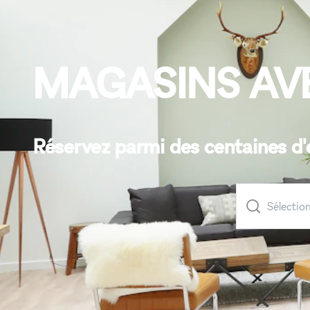
MAGASINS AVE
Réservez parmi des centaines d'