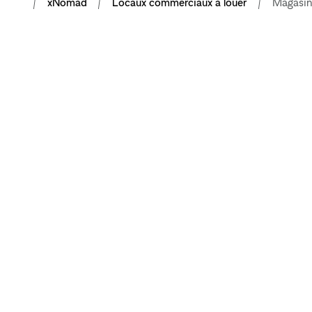
xNomad
Locaux commerciaux à louer
Magasin
METTRE EN VA
VOTRE MARQU
GRÂCE À DES 
POP-UP FLEXIB