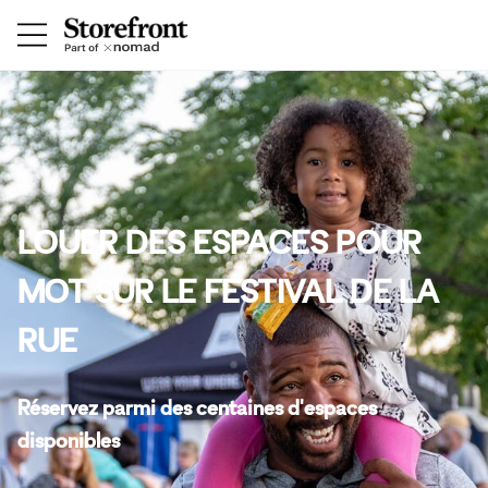
LOUER DES ESPACES POUR
MOT SUR LE FESTIVAL DE LA
RUE
Réservez parmi des centaines d'espaces
disponibles