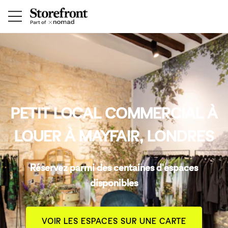
PETIT LOCAL COMMERCIAL À
LOUER À MAYFAIR, LONDRES
Réservez parmi des centaines d'espaces
disponibles
VOIR LES ESPACES SUR UNE CARTE