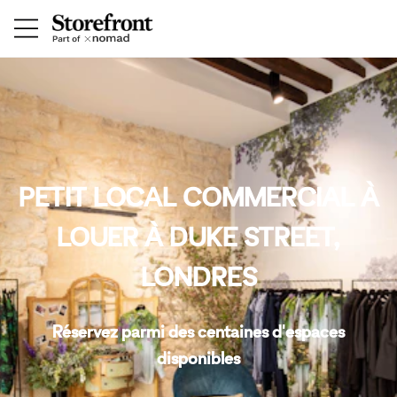
PETIT LOCAL COMMERCIAL À
LOUER À DUKE STREET,
LONDRES
Réservez parmi des centaines d'espaces
disponibles