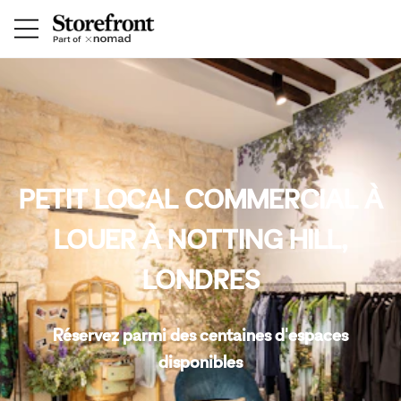
PETIT LOCAL COMMERCIAL À
LOUER À NOTTING HILL,
LONDRES
Réservez parmi des centaines d'espaces
disponibles