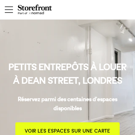
PETITS ENTREPÔTS À LOUER
À DEAN STREET, LONDRES
Réservez parmi des centaines d'espaces
disponibles
VOIR LES ESPACES SUR UNE CARTE