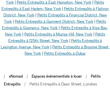
York
|
Petits Entrepôts à East Hampton, New York
|
Petits
Entrepôts à East Harlem, New York
|
Petits Entrepôts à Flatiron
District, New York
|
Petits Entrepôts à Financial District, New
York
|
Petits Entrepôts à Garment District, New York
|
Petits
Entrepôts à Gramercy, New York
|
Petits Entrepôts à Kips Bay,
New York
|
Petits Entrepôts à Murray Hill, New York
|
Petits
Entrepôts à 125th Street, New York
|
Petits Entrepôts à
Lexington Avenue, New York
|
Petits Entrepôts à Broome Street,
New York
|
Petits Entrepôts à Dubai
xNomad
Espaces événementiels à louer
Petits
Entrepôts
Petits Entrepôts à Dean Street, Londres