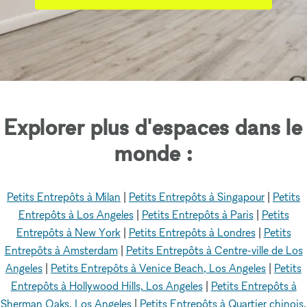
Explorer plus d'espaces dans le
monde :
Petits Entrepôts à Milan
|
Petits Entrepôts à Singapour
|
Petits
Entrepôts à Los Angeles
|
Petits Entrepôts à Paris
|
Petits
Entrepôts à New York
|
Petits Entrepôts à Londres
|
Petits
Entrepôts à Amsterdam
|
Petits Entrepôts à Centre-ville de Los
Angeles
|
Petits Entrepôts à Venice Beach, Los Angeles
|
Petits
Entrepôts à Hollywood Hills, Los Angeles
|
Petits Entrepôts à
Sherman Oaks, Los Angeles
|
Petits Entrepôts à Quartier chinois,