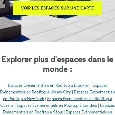
VOIR LES ESPACES SUR UNE CARTE
Explorer plus d'espaces dans le
monde :
Espaces Événementiels en Rooftop à Brooklyn
|
Espaces
Événementiels en Rooftop à Jersey City
|
Espaces Événementiels
en Rooftop à New York
|
Espaces Événementiels en Rooftop à
Queens
|
Espaces Événementiels en Rooftop à Londres
|
Espaces
Événementiels en Rooftop à Séoul
|
Espaces Événementiels en