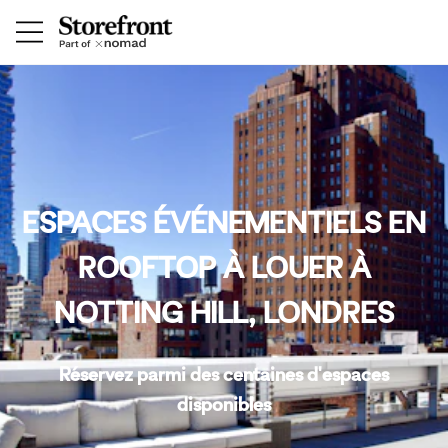
ESPACES ÉVÉNEMENTIELS EN
ROOFTOP À LOUER À
NOTTING HILL, LONDRES
Réservez parmi des centaines d'espaces
disponibles