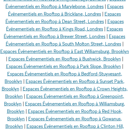
Événementiels en Rooftop à Marylebone, Londres
|
Espaces
Événementiels en Rooftop à Bricklane, Londres
|
Espaces
Événementiels en Rooftop à Dean Street, Londres
|
Espaces
Événementiels en Rooftop à Kings Road, Londres
|
Espaces
Événementiels en Rooftop à Brewer Street, Londres
|
Espaces
Événementiels en Rooftop à South Molton Street, Londres
|
Espaces Événementiels en Rooftop à East Williamsburg, Brooklyn
|
Espaces Événementiels en Rooftop à Bushwick, Brooklyn
|
Espaces Événementiels en Rooftop à Park Slope, Brooklyn
|
Espaces Événementiels en Rooftop à Bedford-Stuyvesant,
Brooklyn
|
Espaces Événementiels en Rooftop à Sunset Park,
Brooklyn
|
Espaces Événementiels en Rooftop à Crown Heights,
Brooklyn
|
Espaces Événementiels en Rooftop à Greenpoint,
Brooklyn
|
Espaces Événementiels en Rooftop à Williamsburg,
Brooklyn
|
Espaces Événementiels en Rooftop à Red Hook,
Brooklyn
|
Espaces Événementiels en Rooftop à Gowanus,
Brooklyn
|
Espaces Événementiels en Rooftop à Clinton Hill,