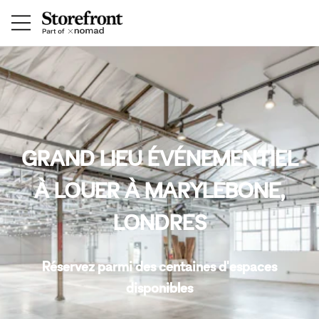
GRAND LIEU ÉVÉNEMENTIEL
À LOUER À MARYLEBONE,
LONDRES
Réservez parmi des centaines d'espaces
disponibles