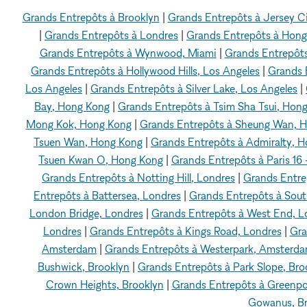
Grands Entrepôts à Brooklyn
|
Grands Entrepôts à Jersey C
|
Grands Entrepôts à Londres
|
Grands Entrepôts à Hon
Grands Entrepôts à Wynwood, Miami
|
Grands Entrepôts
Grands Entrepôts à Hollywood Hills, Los Angeles
|
Grands 
Los Angeles
|
Grands Entrepôts à Silver Lake, Los Angeles
|
Bay, Hong Kong
|
Grands Entrepôts à Tsim Sha Tsui, Hon
Mong Kok, Hong Kong
|
Grands Entrepôts à Sheung Wan, 
Tsuen Wan, Hong Kong
|
Grands Entrepôts à Admiralty, 
Tsuen Kwan O, Hong Kong
|
Grands Entrepôts à Paris 16 
Grands Entrepôts à Notting Hill, Londres
|
Grands Entre
Entrepôts à Battersea, Londres
|
Grands Entrepôts à Sout
London Bridge, Londres
|
Grands Entrepôts à West End, L
Londres
|
Grands Entrepôts à Kings Road, Londres
|
Gra
Amsterdam
|
Grands Entrepôts à Westerpark, Amsterd
Bushwick, Brooklyn
|
Grands Entrepôts à Park Slope, Bro
Crown Heights, Brooklyn
|
Grands Entrepôts à Greenpo
Gowanus, Br