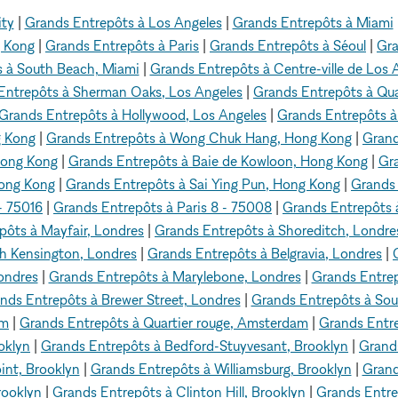
ity
|
Grands Entrepôts à Los Angeles
|
Grands Entrepôts à Miami
g Kong
|
Grands Entrepôts à Paris
|
Grands Entrepôts à Séoul
|
Gra
 à South Beach, Miami
|
Grands Entrepôts à Centre-ville de Los 
Entrepôts à Sherman Oaks, Los Angeles
|
Grands Entrepôts à Quar
Grands Entrepôts à Hollywood, Los Angeles
|
Grands Entrepôts à
g Kong
|
Grands Entrepôts à Wong Chuk Hang, Hong Kong
|
Grand
Hong Kong
|
Grands Entrepôts à Baie de Kowloon, Hong Kong
|
Gr
Hong Kong
|
Grands Entrepôts à Sai Ying Pun, Hong Kong
|
Grands
- 75016
|
Grands Entrepôts à Paris 8 - 75008
|
Grands Entrepôts 
pôts à Mayfair, Londres
|
Grands Entrepôts à Shoreditch, Londre
h Kensington, Londres
|
Grands Entrepôts à Belgravia, Londres
|
ondres
|
Grands Entrepôts à Marylebone, Londres
|
Grands Entrep
nds Entrepôts à Brewer Street, Londres
|
Grands Entrepôts à Sou
am
|
Grands Entrepôts à Quartier rouge, Amsterdam
|
Grands Entre
oklyn
|
Grands Entrepôts à Bedford-Stuyvesant, Brooklyn
|
Grands
int, Brooklyn
|
Grands Entrepôts à Williamsburg, Brooklyn
|
Grand
ooklyn
|
Grands Entrepôts à Clinton Hill, Brooklyn
|
Grands Entre