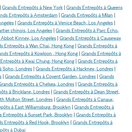
|
Grands Entrepôts à New York
|
Grands Entrepôts à Queens
nds Entrepôts à Amsterdam
|
Grands Entrepôts à Milan
|
Angeles
|
Grands Entrepôts à Venice Beach, Los Angeles
|
tier chinois, Los Angeles
|
Grands Entrepôts à Parc Écho,
 Abbot Kinney, Los Angeles
|
Grands Entrepôts à Causeway
s Entrepôts à Wan Chai, Hong Kong
|
Grands Entrepôts à
ands Entrepôts à Kowloon , Hong Kong
|
Grands Entrepôts à
 Entrepôts à Kwai Chung, Hong Kong
|
Grands Entrepôts à
à Soho, Londres
|
Grands Entrepôts à Hackney, Londres
|
s
|
Grands Entrepôts à Covent Garden, Londres
|
Grands
Grands Entrepôts à Chelsea, Londres
|
Grands Entrepôts à
ôts à Bricklane, Londres
|
Grands Entrepôts à Dean Street,
th Molton Street, Londres
|
Grands Entrepôts à Canaux,
pôts à East Williamsburg, Brooklyn
|
Grands Entrepôts à
 Entrepôts à Sunset Park, Brooklyn
|
Grands Entrepôts à
s Entrepôts à Red Hook, Brooklyn
|
Grands Entrepôts à
pôts à Dubai