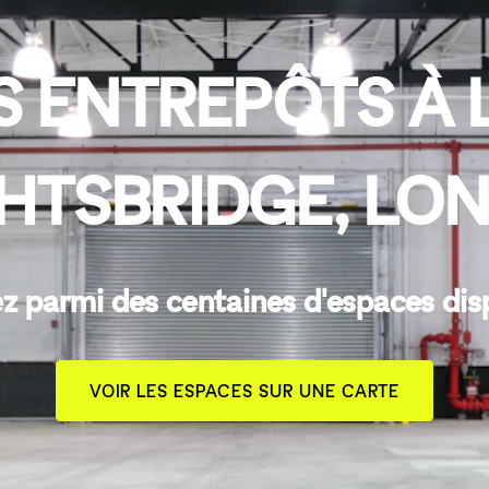
 ENTREPÔTS À 
HTSBRIDGE, LO
z parmi des centaines d'espaces dis
VOIR LES ESPACES SUR UNE CARTE