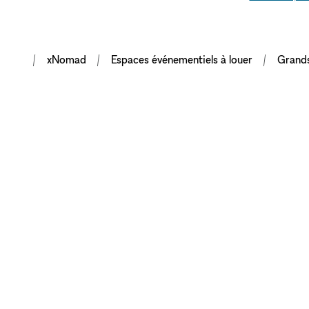
xNomad
Espaces événementiels à louer
Grands
METTRE EN VA
VOTRE MARQU
GRÂCE À DES 