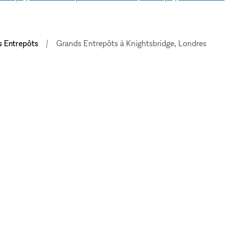
 Entrepôts
Grands Entrepôts à Knightsbridge, Londres
EXPLORER LES
ESPACES
LEUR
Paris
E
Berlin
Stockholm
ESPACES
Londres
Copenhague