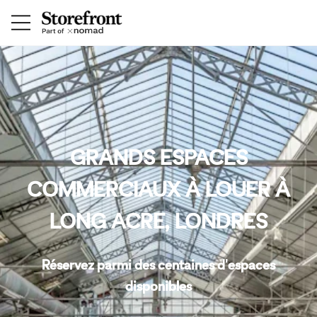
GRANDS ESPACES
COMMERCIAUX À LOUER À
LONG ACRE, LONDRES
Réservez parmi des centaines d'espaces
disponibles