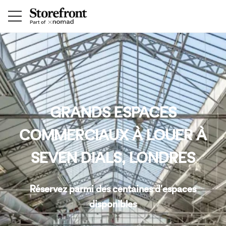
GRANDS ESPACES
COMMERCIAUX À LOUER À
SEVEN DIALS, LONDRES
Réservez parmi des centaines d'espaces
disponibles