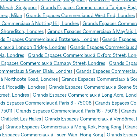
Merah, Singapour
|
Grands Espaces Commerciaux à Tanjong Paga
era, Milan
|
Grands Espaces Commerciaux à West End, Londres
Commerciaux à Notting Hill, Londres
|
Grands Espaces Commerci
Shoreditch, Londres
|
Grands Espaces Commerciaux à Mayfair, 
ds Espaces Commerciaux à Battersea, Londres
|
Grands Espaces 
iaux à London Bridge, Londres
|
Grands Espaces Commerciaux à
ia, Londres
|
Grands Espaces Commerciaux à Oxford Street, Lon
 Espaces Commerciaux à Carnaby Street, Londres
|
Grands Espac
mmerciaux à Seven Dials, Londres
|
Grands Espaces Commerciaux 
à Northcote Road, Londres
|
Grands Espaces Commerciaux à Sou
 Piccadilly, Londres
|
Grands Espaces Commerciaux à Sloane St
reet, Londres
|
Grands Espaces Commerciaux à Long Acre, Lond
ds Espaces Commerciaux à Paris 8 - 75008
|
Grands Espaces Com
 75011
|
Grands Espaces Commerciaux à Paris 16 - 75016
|
Grands
hâtelet Les Halles
|
Grands Espaces Commerciaux à Vendôme, P
g
|
Grands Espaces Commerciaux à Mong Kok, Hong Kong
|
Grand
 Espaces Commerciaux à Tsuen Wan, Hong Kong
|
Grands Espac