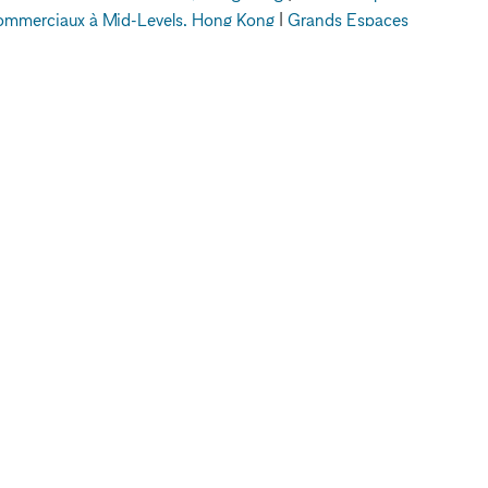
mmerciaux à Mid-Levels, Hong Kong
|
Grands Espaces
bello Road, Londres
A PROPOS DE
JURIDIQUE
A propos de nous
Politique de
Blog
confidentialité
Contactez nous
Conditions
FAQ
d'utilisation
Pour les marques
Politique en matière