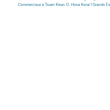
Commerciaux à Tsuen Kwan O, Hong Kong
|
Grands Es
xNomad
Locaux commerciaux à louer
Grands 
METTRE EN VA
VOTRE MARQU