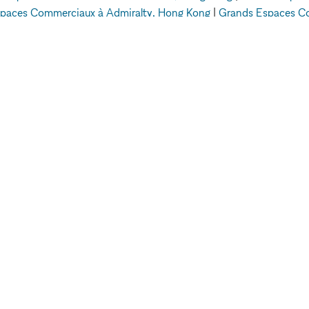
paces Commerciaux à Admiralty, Hong Kong
|
Grands Espaces Co
Commerciaux à Dubai
Espaces Commerciaux
Grands Espaces Commerciaux à Porto
EXPLORER LES
ESPACES
LEUR
Paris
E
Berlin
Stockholm