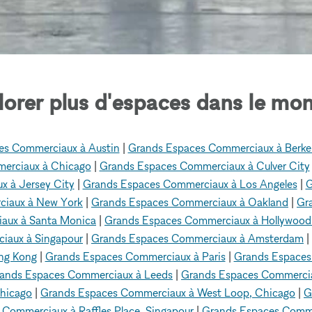
lorer plus d'espaces dans le mon
es Commerciaux à Austin
|
Grands Espaces Commerciaux à Berke
erciaux à Chicago
|
Grands Espaces Commerciaux à Culver City
 à Jersey City
|
Grands Espaces Commerciaux à Los Angeles
|
G
ciaux à New York
|
Grands Espaces Commerciaux à Oakland
|
Gr
aux à Santa Monica
|
Grands Espaces Commerciaux à Hollywood
iaux à Singapour
|
Grands Espaces Commerciaux à Amsterdam
|
ng Kong
|
Grands Espaces Commerciaux à Paris
|
Grands Espaces
ands Espaces Commerciaux à Leeds
|
Grands Espaces Commerci
hicago
|
Grands Espaces Commerciaux à West Loop, Chicago
|
G
Commerciaux à Raffles Place, Singapour
|
Grands Espaces Comme