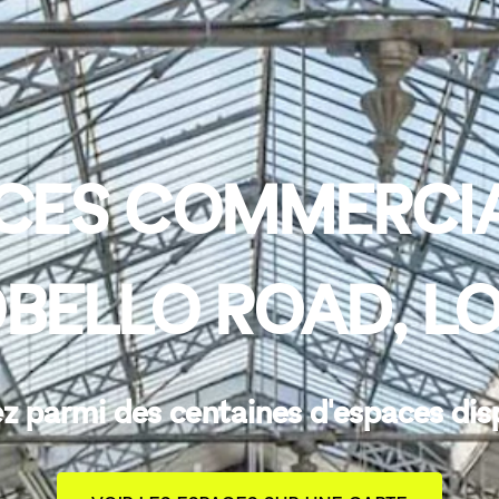
CES COMMERCIA
BELLO ROAD, L
z parmi des centaines d'espaces dis