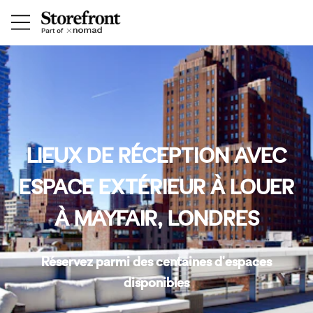
LIEUX DE RÉCEPTION AVEC
ESPACE EXTÉRIEUR À LOUER
À MAYFAIR, LONDRES
Réservez parmi des centaines d'espaces
disponibles