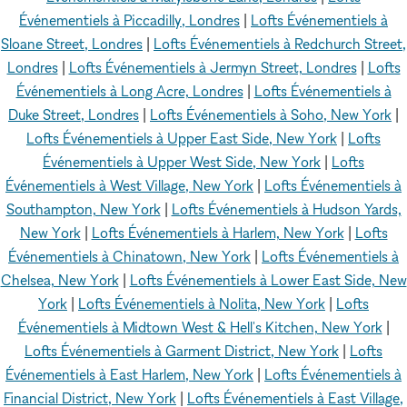
Événementiels à Piccadilly, Londres
|
Lofts Événementiels à
Sloane Street, Londres
|
Lofts Événementiels à Redchurch Street,
Londres
|
Lofts Événementiels à Jermyn Street, Londres
|
Lofts
Événementiels à Long Acre, Londres
|
Lofts Événementiels à
Duke Street, Londres
|
Lofts Événementiels à Soho, New York
|
Lofts Événementiels à Upper East Side, New York
|
Lofts
Événementiels à Upper West Side, New York
|
Lofts
Événementiels à West Village, New York
|
Lofts Événementiels à
Southampton, New York
|
Lofts Événementiels à Hudson Yards,
New York
|
Lofts Événementiels à Harlem, New York
|
Lofts
Événementiels à Chinatown, New York
|
Lofts Événementiels à
Chelsea, New York
|
Lofts Événementiels à Lower East Side, New
York
|
Lofts Événementiels à Nolita, New York
|
Lofts
Événementiels à Midtown West & Hell's Kitchen, New York
|
Lofts Événementiels à Garment District, New York
|
Lofts
Événementiels à East Harlem, New York
|
Lofts Événementiels à
Financial District, New York
|
Lofts Événementiels à East Village,