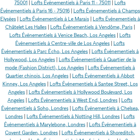
75001
|
Lofts Événementiels à Paris 11 - 75011
|
Lofts
Événementiels à Paris 16 - 75016
|
Lofts Événementiels à Champs
Elysées
|
Lofts Événementiels à Le Marais
|
Lofts Événementiels à
Châtelet Les Halles
|
Lofts Événementiels à Vendôme, Paris
|
Lofts Événementiels à Venice Beach, Los Angeles
|
Lofts
Événementiels à Centre-ville de Los Angeles
|
Lofts
Événementiels à Parc Écho, Los Angeles
|
Lofts Événementiels à
Hollywood, Los Angeles
|
Lofts Événementiels à Quartier de la
mode (Fashion District), Los Angeles
|
Lofts Événementiels à
Quartier chinois, Los Angeles
|
Lofts Événementiels à Abbot
Kinney, Los Angeles
|
Lofts Événementiels à Santee Street, Los
Angeles
|
Lofts Événementiels à Hollywood Boulevard, Los
Angeles
|
Lofts Événementiels à West End, Londres
|
Lofts
Événementiels à Soho, Londres
|
Lofts Événementiels à Chelsea,
Londres
|
Lofts Événementiels à Notting Hill, Londres
|
Lofts
Événementiels à Marylebone, Londres
|
Lofts Événementiels à
Covent Garden, Londres
|
Lofts Événementiels à Shoreditch,