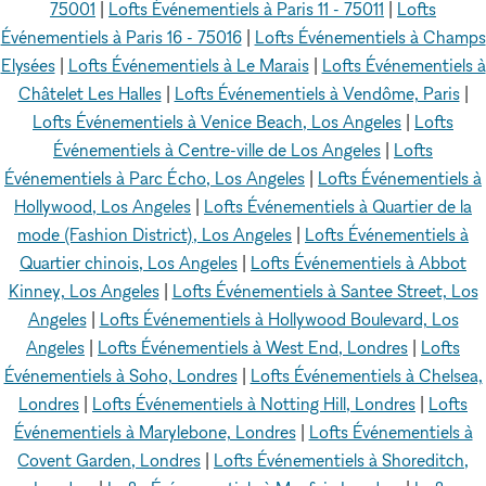
75001
|
Lofts Événementiels à Paris 11 - 75011
|
Lofts
Événementiels à Paris 16 - 75016
|
Lofts Événementiels à Champs
Elysées
|
Lofts Événementiels à Le Marais
|
Lofts Événementiels à
Châtelet Les Halles
|
Lofts Événementiels à Vendôme, Paris
|
Lofts Événementiels à Venice Beach, Los Angeles
|
Lofts
Événementiels à Centre-ville de Los Angeles
|
Lofts
Événementiels à Parc Écho, Los Angeles
|
Lofts Événementiels à
Hollywood, Los Angeles
|
Lofts Événementiels à Quartier de la
mode (Fashion District), Los Angeles
|
Lofts Événementiels à
Quartier chinois, Los Angeles
|
Lofts Événementiels à Abbot
Kinney, Los Angeles
|
Lofts Événementiels à Santee Street, Los
Angeles
|
Lofts Événementiels à Hollywood Boulevard, Los
Angeles
|
Lofts Événementiels à West End, Londres
|
Lofts
Événementiels à Soho, Londres
|
Lofts Événementiels à Chelsea,
Londres
|
Lofts Événementiels à Notting Hill, Londres
|
Lofts
Événementiels à Marylebone, Londres
|
Lofts Événementiels à
Covent Garden, Londres
|
Lofts Événementiels à Shoreditch,