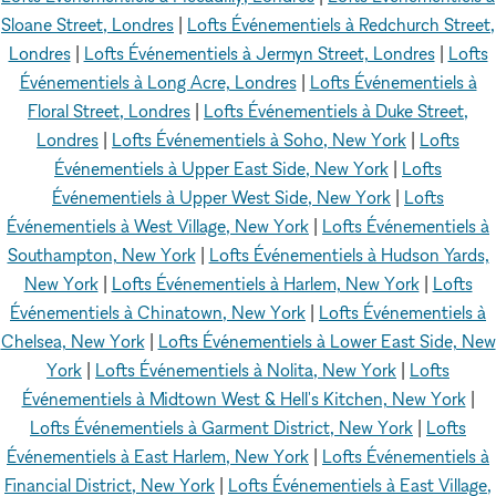
Sloane Street, Londres
|
Lofts Événementiels à Redchurch Street,
Londres
|
Lofts Événementiels à Jermyn Street, Londres
|
Lofts
Événementiels à Long Acre, Londres
|
Lofts Événementiels à
Floral Street, Londres
|
Lofts Événementiels à Duke Street,
Londres
|
Lofts Événementiels à Soho, New York
|
Lofts
Événementiels à Upper East Side, New York
|
Lofts
Événementiels à Upper West Side, New York
|
Lofts
Événementiels à West Village, New York
|
Lofts Événementiels à
Southampton, New York
|
Lofts Événementiels à Hudson Yards,
New York
|
Lofts Événementiels à Harlem, New York
|
Lofts
Événementiels à Chinatown, New York
|
Lofts Événementiels à
Chelsea, New York
|
Lofts Événementiels à Lower East Side, New
York
|
Lofts Événementiels à Nolita, New York
|
Lofts
Événementiels à Midtown West & Hell's Kitchen, New York
|
Lofts Événementiels à Garment District, New York
|
Lofts
Événementiels à East Harlem, New York
|
Lofts Événementiels à
Financial District, New York
|
Lofts Événementiels à East Village,