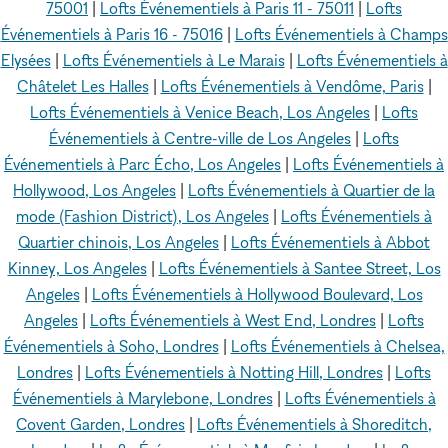
75001
|
Lofts Événementiels à Paris 11 - 75011
|
Lofts
Événementiels à Paris 16 - 75016
|
Lofts Événementiels à Champs
Elysées
|
Lofts Événementiels à Le Marais
|
Lofts Événementiels à
Châtelet Les Halles
|
Lofts Événementiels à Vendôme, Paris
|
Lofts Événementiels à Venice Beach, Los Angeles
|
Lofts
Événementiels à Centre-ville de Los Angeles
|
Lofts
Événementiels à Parc Écho, Los Angeles
|
Lofts Événementiels à
Hollywood, Los Angeles
|
Lofts Événementiels à Quartier de la
mode (Fashion District), Los Angeles
|
Lofts Événementiels à
Quartier chinois, Los Angeles
|
Lofts Événementiels à Abbot
Kinney, Los Angeles
|
Lofts Événementiels à Santee Street, Los
Angeles
|
Lofts Événementiels à Hollywood Boulevard, Los
Angeles
|
Lofts Événementiels à West End, Londres
|
Lofts
Événementiels à Soho, Londres
|
Lofts Événementiels à Chelsea,
Londres
|
Lofts Événementiels à Notting Hill, Londres
|
Lofts
Événementiels à Marylebone, Londres
|
Lofts Événementiels à
Covent Garden, Londres
|
Lofts Événementiels à Shoreditch,