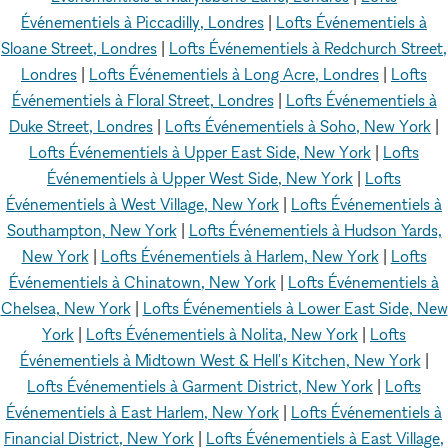
Événementiels à Piccadilly, Londres
|
Lofts Événementiels à
Sloane Street, Londres
|
Lofts Événementiels à Redchurch Street,
Londres
|
Lofts Événementiels à Long Acre, Londres
|
Lofts
Événementiels à Floral Street, Londres
|
Lofts Événementiels à
Duke Street, Londres
|
Lofts Événementiels à Soho, New York
|
Lofts Événementiels à Upper East Side, New York
|
Lofts
Événementiels à Upper West Side, New York
|
Lofts
Événementiels à West Village, New York
|
Lofts Événementiels à
Southampton, New York
|
Lofts Événementiels à Hudson Yards,
New York
|
Lofts Événementiels à Harlem, New York
|
Lofts
Événementiels à Chinatown, New York
|
Lofts Événementiels à
Chelsea, New York
|
Lofts Événementiels à Lower East Side, New
York
|
Lofts Événementiels à Nolita, New York
|
Lofts
Événementiels à Midtown West & Hell's Kitchen, New York
|
Lofts Événementiels à Garment District, New York
|
Lofts
Événementiels à East Harlem, New York
|
Lofts Événementiels à
Financial District, New York
|
Lofts Événementiels à East Village,