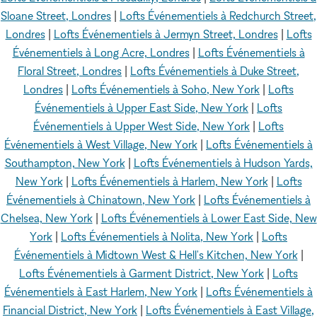
Sloane Street, Londres
|
Lofts Événementiels à Redchurch Street,
Londres
|
Lofts Événementiels à Jermyn Street, Londres
|
Lofts
Événementiels à Long Acre, Londres
|
Lofts Événementiels à
Floral Street, Londres
|
Lofts Événementiels à Duke Street,
Londres
|
Lofts Événementiels à Soho, New York
|
Lofts
Événementiels à Upper East Side, New York
|
Lofts
Événementiels à Upper West Side, New York
|
Lofts
Événementiels à West Village, New York
|
Lofts Événementiels à
Southampton, New York
|
Lofts Événementiels à Hudson Yards,
New York
|
Lofts Événementiels à Harlem, New York
|
Lofts
Événementiels à Chinatown, New York
|
Lofts Événementiels à
Chelsea, New York
|
Lofts Événementiels à Lower East Side, New
York
|
Lofts Événementiels à Nolita, New York
|
Lofts
Événementiels à Midtown West & Hell's Kitchen, New York
|
Lofts Événementiels à Garment District, New York
|
Lofts
Événementiels à East Harlem, New York
|
Lofts Événementiels à
Financial District, New York
|
Lofts Événementiels à East Village,