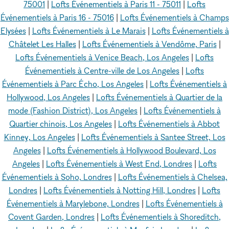
75001
|
Lofts Événementiels à Paris 11 - 75011
|
Lofts
Événementiels à Paris 16 - 75016
|
Lofts Événementiels à Champs
Elysées
|
Lofts Événementiels à Le Marais
|
Lofts Événementiels à
Châtelet Les Halles
|
Lofts Événementiels à Vendôme, Paris
|
Lofts Événementiels à Venice Beach, Los Angeles
|
Lofts
Événementiels à Centre-ville de Los Angeles
|
Lofts
Événementiels à Parc Écho, Los Angeles
|
Lofts Événementiels à
Hollywood, Los Angeles
|
Lofts Événementiels à Quartier de la
mode (Fashion District), Los Angeles
|
Lofts Événementiels à
Quartier chinois, Los Angeles
|
Lofts Événementiels à Abbot
Kinney, Los Angeles
|
Lofts Événementiels à Santee Street, Los
Angeles
|
Lofts Événementiels à Hollywood Boulevard, Los
Angeles
|
Lofts Événementiels à West End, Londres
|
Lofts
Événementiels à Soho, Londres
|
Lofts Événementiels à Chelsea,
Londres
|
Lofts Événementiels à Notting Hill, Londres
|
Lofts
Événementiels à Marylebone, Londres
|
Lofts Événementiels à
Covent Garden, Londres
|
Lofts Événementiels à Shoreditch,