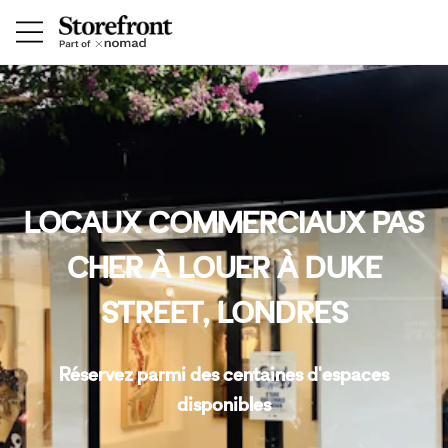
LOCAUX COMMERCIAUX PAS
CHER À LOUER À DUKE
STREET, LONDRES
Réservez parmi des centaines d'espaces
disponibles