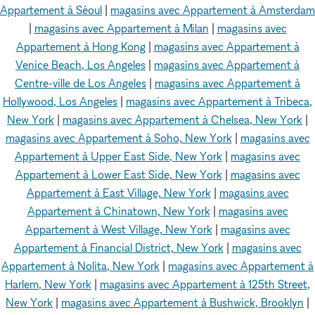
Appartement à Séoul
|
magasins avec Appartement à Amsterdam
|
magasins avec Appartement à Milan
|
magasins avec
Appartement à Hong Kong
|
magasins avec Appartement à
Venice Beach, Los Angeles
|
magasins avec Appartement à
Centre-ville de Los Angeles
|
magasins avec Appartement à
Hollywood, Los Angeles
|
magasins avec Appartement à Tribeca,
New York
|
magasins avec Appartement à Chelsea, New York
|
magasins avec Appartement à Soho, New York
|
magasins avec
Appartement à Upper East Side, New York
|
magasins avec
Appartement à Lower East Side, New York
|
magasins avec
Appartement à East Village, New York
|
magasins avec
Appartement à Chinatown, New York
|
magasins avec
Appartement à West Village, New York
|
magasins avec
Appartement à Financial District, New York
|
magasins avec
Appartement à Nolita, New York
|
magasins avec Appartement à
Harlem, New York
|
magasins avec Appartement à 125th Street,
New York
|
magasins avec Appartement à Bushwick, Brooklyn
|