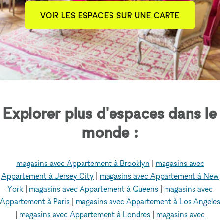
VOIR LES ESPACES SUR UNE CARTE
Explorer plus d'espaces dans le
monde :
magasins avec Appartement à Brooklyn
|
magasins avec
Appartement à Jersey City
|
magasins avec Appartement à New
York
|
magasins avec Appartement à Queens
|
magasins avec
Appartement à Paris
|
magasins avec Appartement à Los Angeles
|
magasins avec Appartement à Londres
|
magasins avec