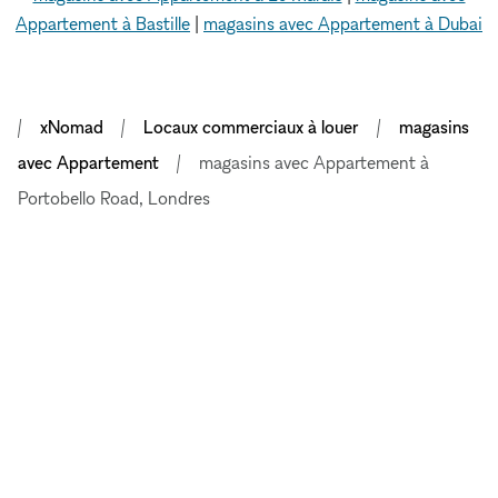
Appartement à Bastille
|
magasins avec Appartement à Dubai
xNomad
Locaux commerciaux à louer
magasins
avec Appartement
magasins avec Appartement à
Portobello Road, Londres