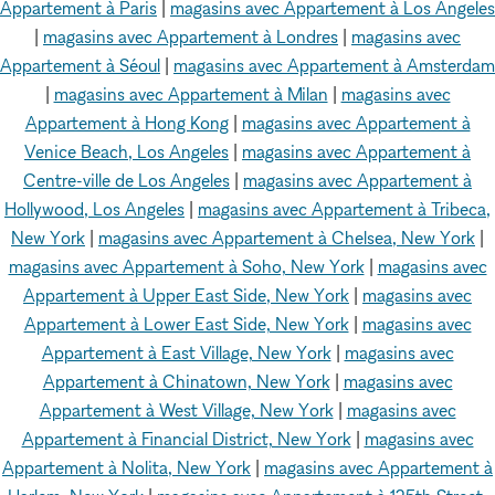
Appartement à Paris
|
magasins avec Appartement à Los Angeles
|
magasins avec Appartement à Londres
|
magasins avec
Appartement à Séoul
|
magasins avec Appartement à Amsterdam
|
magasins avec Appartement à Milan
|
magasins avec
Appartement à Hong Kong
|
magasins avec Appartement à
Venice Beach, Los Angeles
|
magasins avec Appartement à
Centre-ville de Los Angeles
|
magasins avec Appartement à
Hollywood, Los Angeles
|
magasins avec Appartement à Tribeca,
New York
|
magasins avec Appartement à Chelsea, New York
|
magasins avec Appartement à Soho, New York
|
magasins avec
Appartement à Upper East Side, New York
|
magasins avec
Appartement à Lower East Side, New York
|
magasins avec
Appartement à East Village, New York
|
magasins avec
Appartement à Chinatown, New York
|
magasins avec
Appartement à West Village, New York
|
magasins avec
Appartement à Financial District, New York
|
magasins avec
Appartement à Nolita, New York
|
magasins avec Appartement à