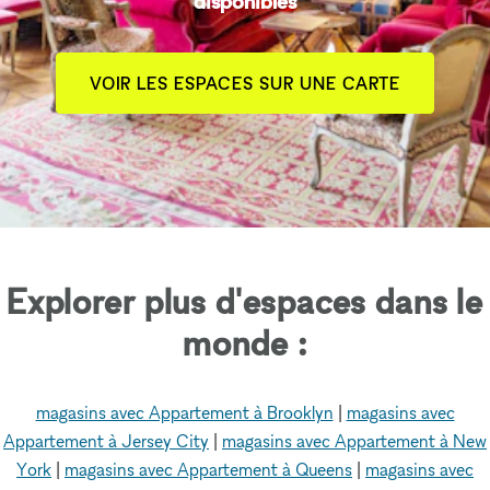
disponibles
VOIR LES ESPACES SUR UNE CARTE
Explorer plus d'espaces dans le
monde :
magasins avec Appartement à Brooklyn
|
magasins avec
Appartement à Jersey City
|
magasins avec Appartement à New
York
|
magasins avec Appartement à Queens
|
magasins avec