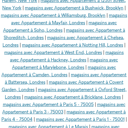
Harlem, New York
|
magasins avec Appartement à 125th Street,
New York
|
magasins avec Appartement à Bushwick, Brooklyn
|
magasins avec Appartement à Williamsburg, Brooklyn
|
magasins
avec Appartement à Mayfair, Londres
|
magasins avec
Appartement à Soho, Londres
|
magasins avec Appartement à
Shoreditch, Londres
|
magasins avec Appartement à Chelsea,
Londres
|
magasins avec Appartement à Notting Hill, Londres
|
magasins avec Appartement à West End, Londres
|
magasins
avec Appartement à Hackney, Londres
|
magasins avec
Appartement à Marylebone, Londres
|
magasins avec
Appartement à Camden, Londres
|
magasins avec Appartement
à Battersea, Londres
|
magasins avec Appartement à Covent
Garden, Londres
|
magasins avec Appartement à Oxford Street,
Londres
|
magasins avec Appartement à Bricklane, Londres
|
magasins avec Appartement à Paris 5 - 75005
|
magasins avec
Appartement à Paris 3 - 75003
|
magasins avec Appartement à
Paris 4 - 75004
|
magasins avec Appartement à Paris 1 - 75001
|
magasins avec Appartement à Le Marais
|
magasins avec