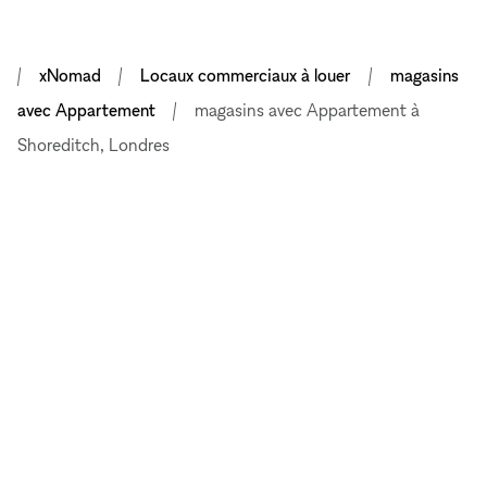
xNomad
Locaux commerciaux à louer
magasins
avec Appartement
magasins avec Appartement à
Shoreditch, Londres