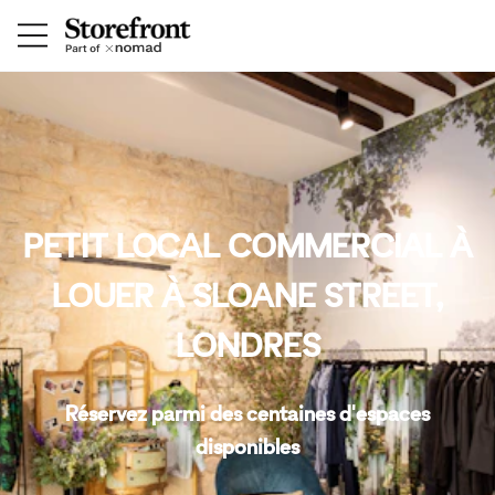
PETIT LOCAL COMMERCIAL À
LOUER À SLOANE STREET,
LONDRES
Réservez parmi des centaines d'espaces
disponibles