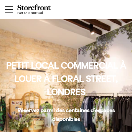
PETIT LOCAL COMMERCIAL À
LOUER À FLORAL STREET,
LONDRES
Réservez parmi des centaines d'espaces
disponibles