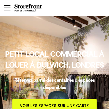
PETIT LOCAL COMMERCIAL À
LOUER À DULWICH, LONDRES
Réservez parmi des centaines d'espaces
disponibles
VOIR LES ESPACES SUR UNE CARTE